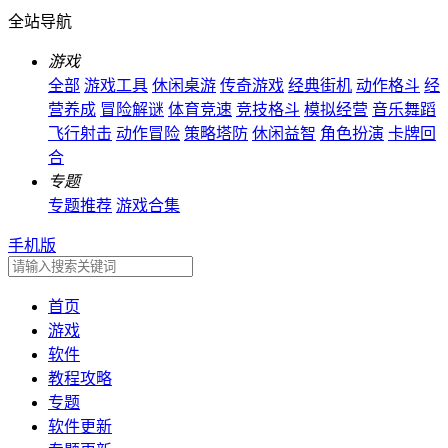
全站导航
游戏
全部
游戏工具
休闲桌游
传奇游戏
经典街机
动作格斗
经
营养成
冒险解谜
体育竞速
竞技格斗
模拟经营
音乐舞蹈
飞行射击
动作冒险
策略塔防
休闲益智
角色扮演
卡牌回
合
专题
专题推荐
游戏合集
手机版
首页
游戏
软件
教程攻略
专题
软件更新