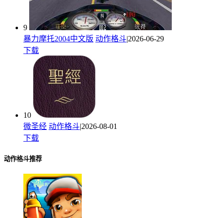
9
暴力摩托2004中文版
动作格斗
|2026-06-29
下载
10
微圣经
动作格斗
|2026-08-01
下载
动作格斗推荐