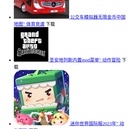
公交车模拟器无限金币中国
地图"
体育竞速
下载
圣安地列斯内置mod菜单"
动作冒险
下
载
迷你世界国际服2023年"
动