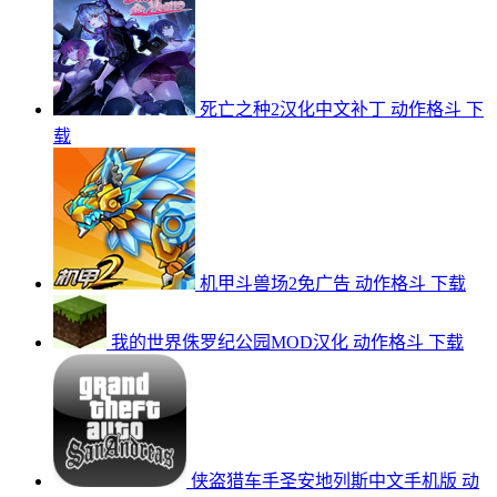
死亡之种2汉化中文补丁
动作格斗
下
载
机甲斗兽场2免广告
动作格斗
下载
我的世界侏罗纪公园MOD汉化
动作格斗
下载
侠盗猎车手圣安地列斯中文手机版
动