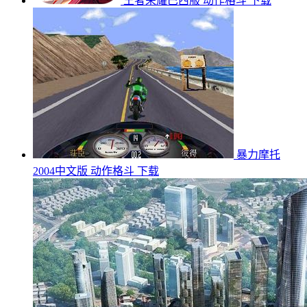
王者荣耀巴西服
动作格斗
下载
暴力摩托
2004中文版
动作格斗
下载