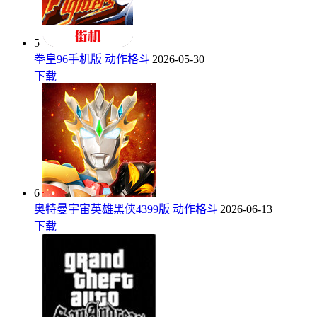
5
拳皇96手机版
动作格斗
|2026-05-30
下载
6
奥特曼宇宙英雄黑侠4399版
动作格斗
|2026-06-13
下载