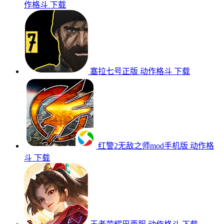
作格斗
下载
塞拉七号正版
动作格斗
下载
红警2无敌之师mod手机版
动作格
斗
下载