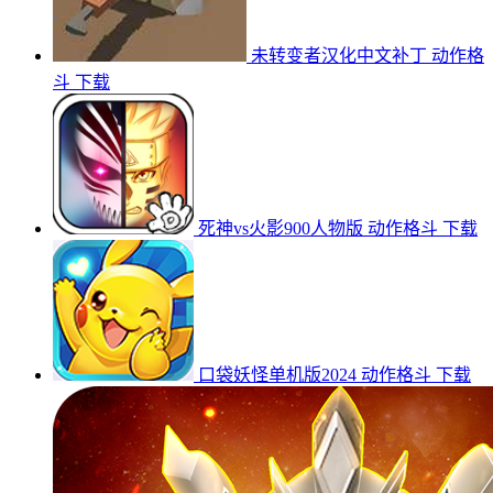
未转变者汉化中文补丁
动作格
斗
下载
死神vs火影900人物版
动作格斗
下载
口袋妖怪单机版2024
动作格斗
下载