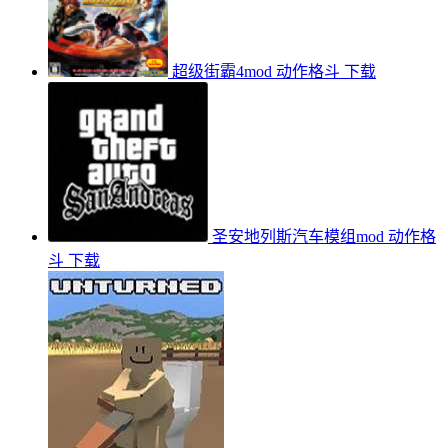
超级街霸4mod
动作格斗
下载
圣安地列斯汽车模组mod
动作格
斗
下载