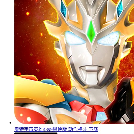
奥特宇宙英雄4399黑侠版
动作格斗
下载