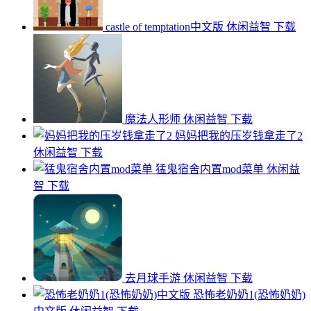
castle of temptation中文版
休闲益智
下载
魔法人形师
休闲益智
下载
妈妈把我的压岁钱拿走了2
休闲益智
下载
猛鬼宿舍内置mod菜单
休闲益
智
下载
去月球手游
休闲益智
下载
恐怖老奶奶1(恐怖奶奶)