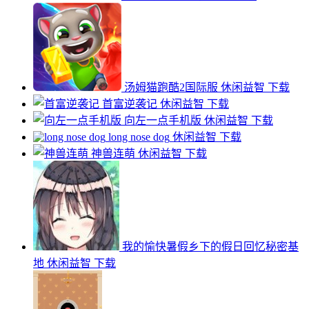
汤姆猫跑酷2国际服
休闲益智
下载
首富逆袭记
休闲益智
下载
向左一点手机版
休闲益智
下载
long nose dog
休闲益智
下载
神兽连萌
休闲益智
下载
我的愉快暑假乡下的假日回忆秘密基
地
休闲益智
下载