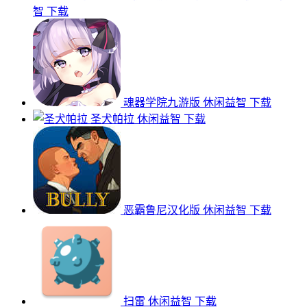
智
下载
魂器学院九游版
休闲益智
下载
圣犬帕拉
休闲益智
下载
恶霸鲁尼汉化版
休闲益智
下载
扫雷
休闲益智
下载