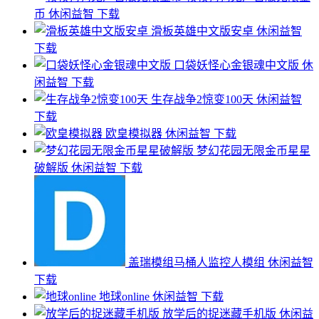
币
休闲益智
下载
滑板英雄中文版安卓
休闲益智
下载
口袋妖怪心金银魂中文版
休
闲益智
下载
生存战争2惊变100天
休闲益智
下载
欧皇模拟器
休闲益智
下载
梦幻花园无限金币星星
破解版
休闲益智
下载
盖瑞模组马桶人监控人模组
休闲益智
下载
地球online
休闲益智
下载
放学后的捉迷藏手机版
休闲益