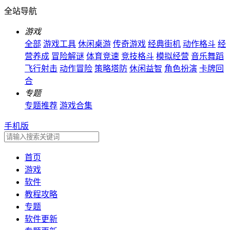
全站导航
游戏
全部
游戏工具
休闲桌游
传奇游戏
经典街机
动作格斗
经
营养成
冒险解谜
体育竞速
竞技格斗
模拟经营
音乐舞蹈
飞行射击
动作冒险
策略塔防
休闲益智
角色扮演
卡牌回
合
专题
专题推荐
游戏合集
手机版
首页
游戏
软件
教程攻略
专题
软件更新