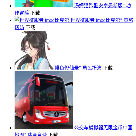
汤姆猫跑酷安卓最新版"
动
作冒险
下载
世界征服者4mod比克尔"
策略
塔防
下载
绯色修仙录"
角色扮演
下载
公交车模拟器无限金币中国
地图"
体育竞速
下载