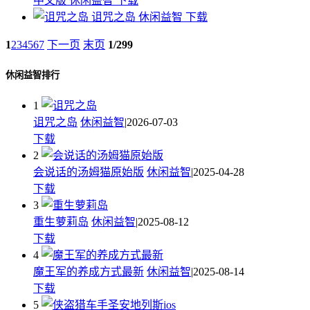
中文版
休闲益智
下载
诅咒之岛
休闲益智
下载
1
2
3
4
5
6
7
下一页
末页
1/299
休闲益智排行
1
诅咒之岛
休闲益智
|2026-07-03
下载
2
会说话的汤姆猫原始版
休闲益智
|2025-04-28
下载
3
重生萝莉岛
休闲益智
|2025-08-12
下载
4
魔王军的养成方式最新
休闲益智
|2025-08-14
下载
5