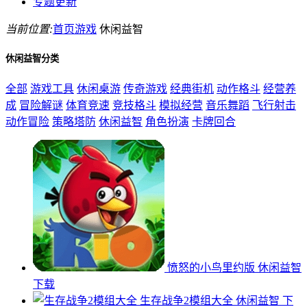
专题更新
当前位置:
首页
游戏
休闲益智
休闲益智分类
全部
游戏工具
休闲桌游
传奇游戏
经典街机
动作格斗
经营养
成
冒险解谜
体育竞速
竞技格斗
模拟经营
音乐舞蹈
飞行射击
动作冒险
策略塔防
休闲益智
角色扮演
卡牌回合
愤怒的小鸟里约版
休闲益智
下载
生存战争2模组大全
休闲益智
下