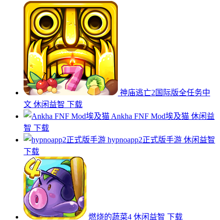
神庙逃亡2国际版全任务中
文
休闲益智
下载
Ankha FNF Mod埃及猫
休闲益
智
下载
hypnoapp2正式版手游
休闲益智
下载
燃烧的蔬菜4
休闲益智
下载