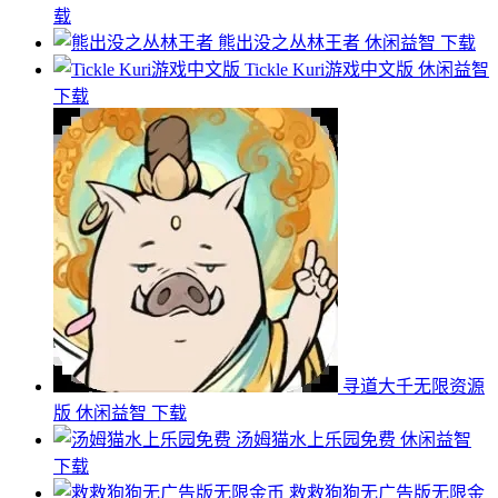
载
熊出没之丛林王者
休闲益智
下载
Tickle Kuri游戏中文版
休闲益智
下载
寻道大千无限资源
版
休闲益智
下载
汤姆猫水上乐园免费
休闲益智
下载
救救狗狗无广告版无限金