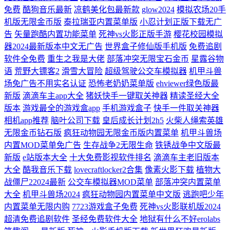
免费
酷狗音乐最新
凉鹤美化包最新款
glow2024
模拟农场20手
机版无限金币版
泰拉瑞亚内置菜单版
小忍计划正版下载无广
告
矢量跑酷内置功能菜单
死神vs火影正版手游
樱花校园模拟
器2024最新版本中文无广告
世界盒子修仙版手机版
免费追剧
软件全免费
重生之我是大佬
部落冲突无限宝石金币
星露谷物
语
荒野大镖客2
滑雪大冒险
超级驾驶公交车模拟器
机甲斗兽
场免广告不用实名认证
恐怖老奶奶菜单版
ehviewer绿色版最
新版
滴滴车主app大全
猪妖快手一键取关神器
精读圣经大全
版本
游戏最全的游戏盒app
手机游戏盒子
快手一件取关神器
相机app推荐
脑叶公司下载
皇后成长计划2h5
火柴人绳索英雄
无限金币钻石版
疯狂动物园无限金币版内置菜单
机甲斗兽场
内置MOD菜单免广告
生存战争2无限生命
铁锈战争中文版最
新版
e站版本大全
十大免费影视软件排名
滴滴车主老旧版本
大全
酷我音乐下载
lovecraftlocker2合集
像素火影下载
植物大
战僵尸22024最新
公交车模拟器MOD菜单
部落冲突内置菜单
大全
机甲斗兽场2024
疯狂动物园内置菜单中文版
逃跑吧少年
内置菜单无限内购
7723游戏盒子免费
死神vs火影联机版2024
超清免费追剧软件
圣经免费软件大全
地狱有什么不好erolabs