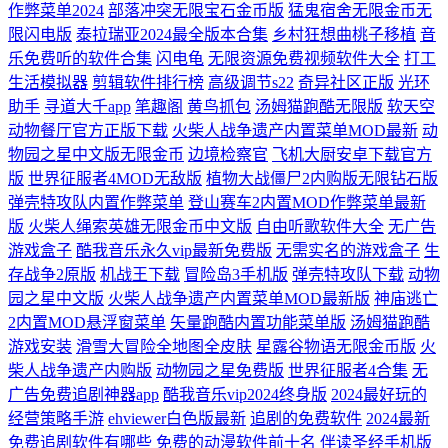
作弊菜单2024
部落冲突无限宝石金币版
猛鬼宿舍无限金币无
限闪电版
泰拉瑞亚2024最全版本合集
乡村狂想曲桃子移植
音
乐免费听的软件合集
闪电龟
无限资源免费视频软件大全
打工
生活模拟器
剪辑软件排行榜
高级调节s22
奇异社区正版
光环
助手
寻道大千app
笔趣阁
黄鸟抓包
汤姆猫跑酷无限版
软天空
动物餐厅官方正版下载
火柴人战争遗产内置菜单MOD最新
动
物园之星中文版无限金币
边境检察官
飞机大厨安卓下载官方
版
世界征服者4MOD无敌版
植物大战僵尸2内购版无限钻石版
弹壳特攻队内置作弊菜单
登山赛车2内置MOD作弊菜单最新
版
火柴人绳索英雄无限金币中文版
自由听歌软件大全
无广告
游戏盒子
酷我音乐永久vip最新免费版
无需实名的游戏盒子
生
存战争2原版
机战王下载
冒险岛3手机版
弹壳特攻队下载
动物
园之星中文版
火柴人战争遗产内置菜单MOD最新版
神庙逃亡
2内置MOD悬浮窗菜单
矢量跑酷内置功能菜单版
汤姆猫跑酷
游戏安装
滑雪大冒险全地图全皮肤
星露谷物语无限金币版
火
柴人战争遗产内购版
动物园之星免费版
世界征服者4合集
无
广告免费追剧神器app
酷我音乐vip2024终身版
2024最好玩的
经营策略手游
ehviewer白色版最新
追剧的免费软件
2024最新
免费追剧软件有哪些
免费的动漫软件前十名
伴读圣经手机版