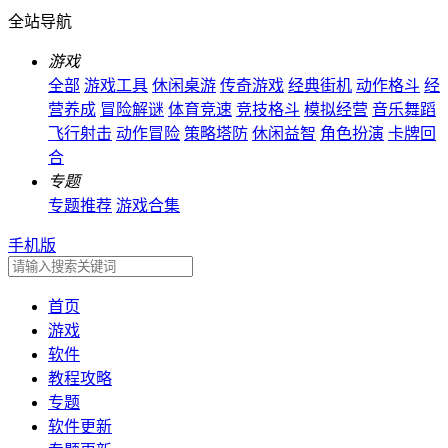
全站导航
游戏
全部
游戏工具
休闲桌游
传奇游戏
经典街机
动作格斗
经
营养成
冒险解谜
体育竞速
竞技格斗
模拟经营
音乐舞蹈
飞行射击
动作冒险
策略塔防
休闲益智
角色扮演
卡牌回
合
专题
专题推荐
游戏合集
手机版
首页
游戏
软件
教程攻略
专题
软件更新