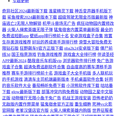
专题更新
奇异社区2024最新版下载
准星精灵下载
神舌变声器手机版下
载
鲨鱼搜索2024最新版本下载
超级驾驶无限金币版最新版
神
庙逃亡2无限人物解锁
机甲斗兽场无广告
疯狂动物园内置修改
器
火柴人绳索英雄无限子弹
猛鬼宿舍内置菜单最新版
最全的
免费追短剧app
壁纸app排行榜前十名
安卓游戏盒子合集
放置
生存类游戏推荐
好玩的养成类手游排行榜
滑雪大冒险免费无
限钻石版
狂野飙车9官方正版下载
nba2k24安卓版下载
僵尸前
线3d
国王指意游戏
钓鱼游戏推荐
游戏盒大全排行榜
伴读圣经
APP最新2024
酷我音乐车机版vip
浏览器软件排行榜
免广告游
戏盒子合集
超清免费追剧软件合集
自由度高的赛车漂移手游
推荐
赛车手游排行榜前十名
游戏盒子大全手机版
多人联机玩
的手机游戏
滴滴车主司机端最新版本
手机桌面软件合集
好用
的音乐软件大全
番茄畅听免费下载
小浣熊软件库下载
咕咕番
下载
glow最新版下载
部落冲突内购免费版
动物园之星中文版
正版
动物餐厅无限小鱼干免广告
机战王游戏安装
恐怖老奶奶
无敌版内置作弊菜单
猛鬼宿舍官方正版
重生细胞
死神vs火影
官网版
老爹汉堡店官方版
火柴人绳索英雄内购版
世界征服者