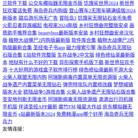
兰软件下载
公交车模拟器无限金币版
饥饿鲨世界2024
新世界
狂欢蜜话免费
海岛奇兵内购版
登山赛车2无限车辆满级版2024
新版本
甜瓜游乐场无广告
冒险岛3
饥饿鲨无限钻石金币免费
火影忍者异族崛起
电视家2024新版
乡村狂想曲完整版安卓
画
质助手推荐合集
beautybox最新版本安装
乡村狂想曲安卓汉化
版
植物大战僵尸2内购版最新版
软件库合集
植物大战僵尸2内
购版最新合集
圣经电子书app
磁力搜索引擎
海岛奇兵无限钻
石版合集
E站软件完整版
生存战争2中文版
绯色修仙录最新版
本
地狱有什么不好的下载
异形探索手机版下载
新世界狂欢手
游
十大好用的游戏盒子软件排行榜
绯色修仙录最新手游大全
火柴人联盟无限内购
阿瑞斯病毒内置菜单无限资源版
火柴人
战争遗产内置菜单无限钻石
弹壳特攻队内置修改器
梦想城镇
版本大全
欧陆战争5游戏合集
火柴人战争遗产无限钻石版合集
圣安地列斯无限金币
阿瑞斯病毒无限资源版
滴滴出行司机端
手机版
伴读圣经APP最新
腐竹FM
喵星大作战
房东模拟器无
限金币
e站最新版本2024
免费韩漫app哪个好用
海岛奇兵无限
兵力
友情连接：