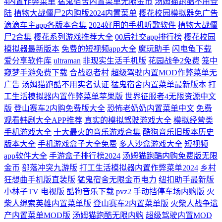
4内置作弊菜单
猛鬼宿舍内置菜单无限金币
汤姆猫跑酷不用登
陆
植物大战僵尸2内购版2024内置菜单
樱花校园模拟器免广告
滴滴车主app各版本合集
2024好用的手机听歌软件
植物大战僵
尸2合集
樱花系列游戏推荐大全
00后社交app排行榜
樱花校园
模拟器最新版本
免费的短视频app大全
魔玩助手
闪电龟下载
爱分享软件库
ultraman
非现实生活手机版
花园战争2免费
笼中
窥梦手游免费下载
合战忍者村
超级驾驶内置MOD作弊菜单无
广告
汤姆猫跑酷不用实名认证
猛鬼宿舍内置菜单最新版本
打
工生活模拟器内置作弊菜单苹果版
世界征服者4无限资源中文
版
登山赛车2内购免费版大全
恐怖老奶奶内置菜单中文
免费
观看韩剧大全APP推荐
真实的模拟驾驶游戏大全
模拟经营类
手机游戏大全
十大最火的音乐游戏合集
酷狗音乐旧版本历史
版本大全
手机游戏盒子大全免费
多人沙盒游戏大全
短视频
app软件大全
手游盒子排行榜2024
汤姆猫跑酷内购免费版无限
金币
部落冲突九游版
打工生活模拟器内置作弊菜单2024
乡村
狂想曲手机版直装版
猛鬼宿舍无限金币电力
纽扣助手最新版
小林子TV 电视版
酷狗音乐下载
pvz2
手动挡停车场内购版
火
柴人绳索英雄内置菜单版
登山赛车2内置菜单版
火柴人战争遗
产内置菜单MOD版
汤姆猫跑酷无限内购
超级驾驶内置MOD