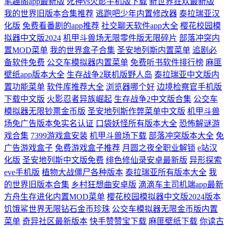
笔趣阁app最新版
死神vs火影手机版下载
新世界狂欢最新版
我的世界旧版本合集推荐
逃跑吧少年内置修改器
泰拉瑞亚汉
化版
免费看番剧的app推荐
社交聊天软件app大全
樱花校园模
拟器中文版2024
机甲斗兽场无限零件版无限碎片
部落冲突内
置MOD菜单
我的世界盒子合集
圣安地列斯内置菜单
追剧必
备软件免费
公交车模拟器内置菜单
免费听书软件排行榜
麻匪
壁纸app版本大全
生存战争2联机版野人岛
泰拉瑞亚中文版内
置功能菜单
软件库推荐大全
浏览器哪个好
边境检察官手机版
下载中文版
火影忍者异族崛起
生存战争2中文版合集
公交车
模拟器无限钞票金币版
圣安地列斯作弊菜单中文版
机甲斗兽
场免广告版本免实名认证
口袋妖怪所有版本大全
恐怖解谜游
戏合集
7399游戏盒安装
机甲斗兽场下载
部落冲突版本大全
免
广告游戏盒子
免费游戏盒子推荐
月圆之夜全职业解锁
e站汉
化版
圣安地列斯中文版免费
绯色修仙录安卓最新版
异形探索
eve手机版
植物大战僵尸各种版本
泰拉瑞亚所有版本大全
我
的世界旧版本合集
乡村狂想曲安卓版
滴滴车主司机端app最新
方舟生存进化内置MOD菜单
樱花校园模拟器中文版2024版本
饥饿鲨世界无限钻石金币珍珠
公交车模拟器无限金币版内置
菜单
奇异社区最新版本
快手赞赞宝下载
麻匪壁纸下载
你读古