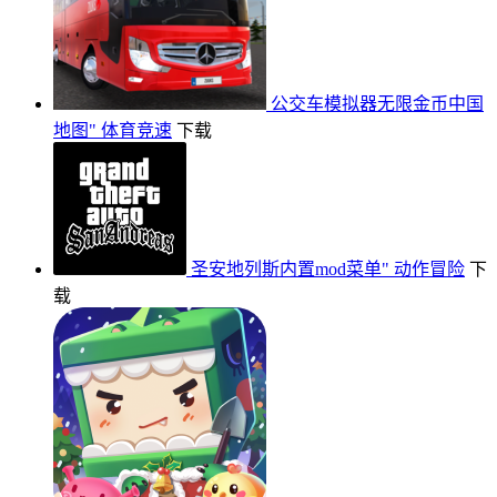
公交车模拟器无限金币中国
地图"
体育竞速
下载
圣安地列斯内置mod菜单"
动作冒险
下
载