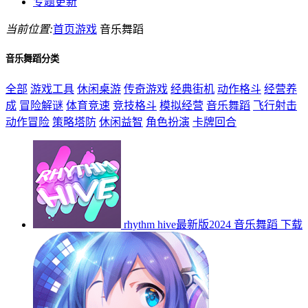
专题更新
当前位置:
首页
游戏
音乐舞蹈
音乐舞蹈分类
全部
游戏工具
休闲桌游
传奇游戏
经典街机
动作格斗
经营养
成
冒险解谜
体育竞速
竞技格斗
模拟经营
音乐舞蹈
飞行射击
动作冒险
策略塔防
休闲益智
角色扮演
卡牌回合
rhythm hive最新版2024
音乐舞蹈
下载