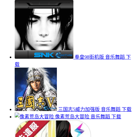
拳皇98街机版
音乐舞蹈
下
载
三国志5威力加强版
音乐舞蹈
下载
像素荒岛大冒险
音乐舞蹈
下载