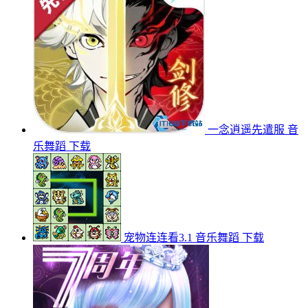
一念逍遥先遣服
音
乐舞蹈
下载
宠物连连看3.1
音乐舞蹈
下载