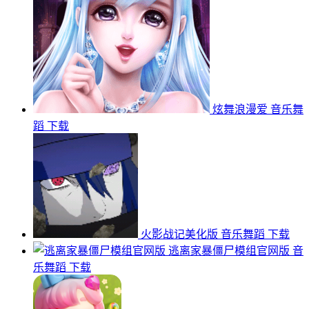
炫舞浪漫爱
音乐舞
蹈
下载
火影战记美化版
音乐舞蹈
下载
逃离家暴僵尸模组官网版
音
乐舞蹈
下载