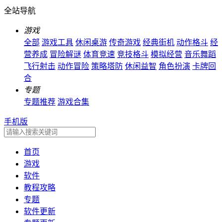
全站导航
游戏
全部
游戏工具
休闲桌游
传奇游戏
经典街机
动作格斗
经
营养成
冒险解谜
体育竞速
竞技格斗
模拟经营
音乐舞蹈
飞行射击
动作冒险
策略塔防
休闲益智
角色扮演
卡牌回
合
专题
专题推荐
游戏合集
手机版
首页
游戏
软件
教程攻略
专题
软件更新