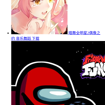
唱舞全明星2偶像之
约
音乐舞蹈
下载