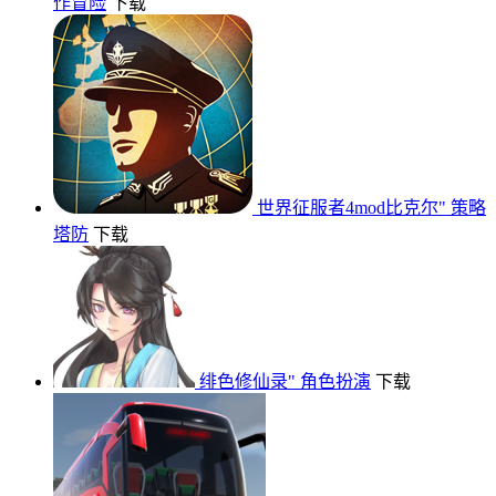
作冒险
下载
世界征服者4mod比克尔"
策略
塔防
下载
绯色修仙录"
角色扮演
下载