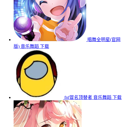
唱舞全明星(官网
版)
音乐舞蹈
下载
fnf冒名顶替者
音乐舞蹈
下载