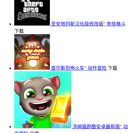
圣安地列斯汉化版修改版"
竞技格斗
下载
查尔斯恐怖火车"
动作冒险
下载
汤姆猫跑酷安卓最新版"
动