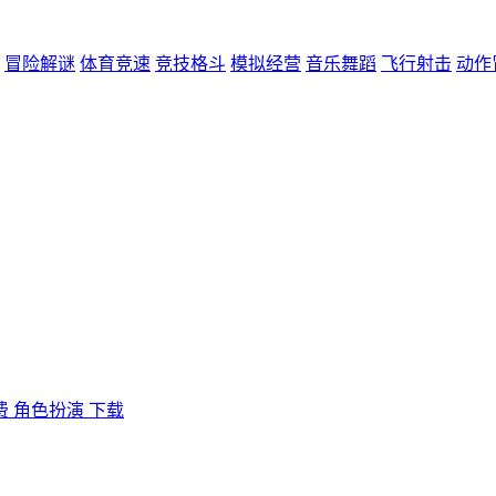
冒险解谜
体育竞速
竞技格斗
模拟经营
音乐舞蹈
飞行射击
动作
费
角色扮演
下载