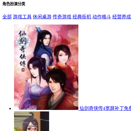
角色扮演分类
全部
游戏工具
休闲桌游
传奇游戏
经典街机
动作格斗
经营养成
仙剑奇侠传4宽屏补丁免