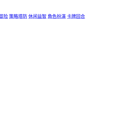
冒险
策略塔防
休闲益智
角色扮演
卡牌回合