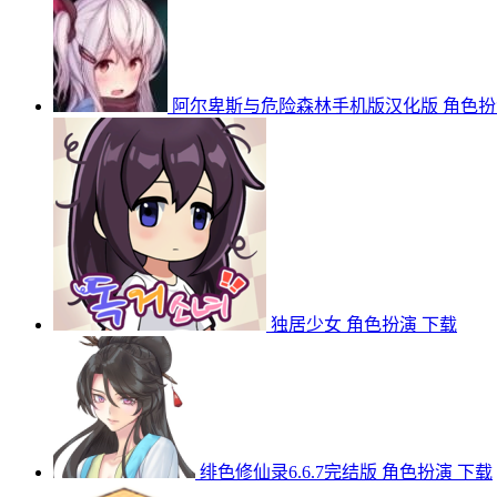
阿尔卑斯与危险森林手机版汉化版
角色扮
独居少女
角色扮演
下载
绯色修仙录6.6.7完结版
角色扮演
下载