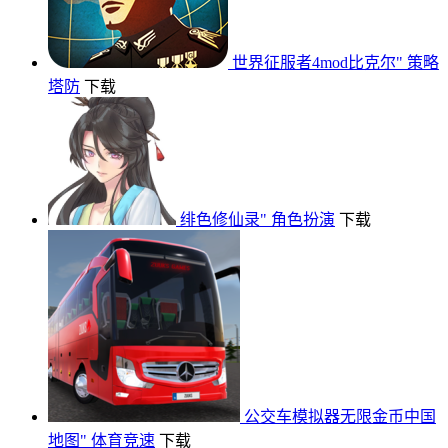
世界征服者4mod比克尔"
策略
塔防
下载
绯色修仙录"
角色扮演
下载
公交车模拟器无限金币中国
地图"
体育竞速
下载