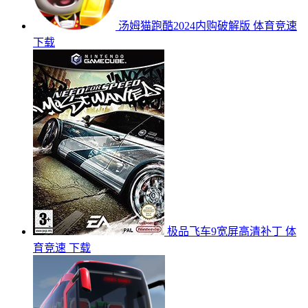
汤姆猫跑酷2024内购破解版
体育竞速
下载
极品飞车9宽屏高清补丁
体
育竞速
下载