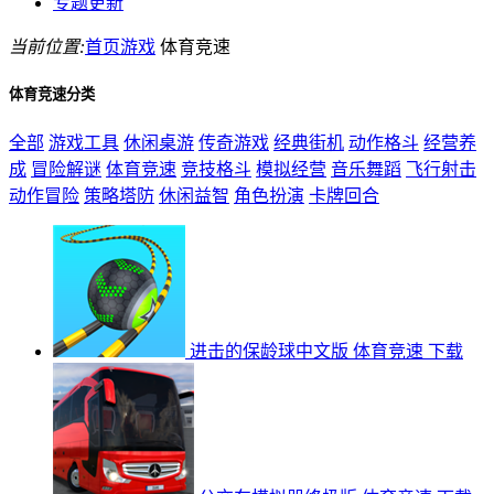
专题更新
当前位置:
首页
游戏
体育竞速
体育竞速分类
全部
游戏工具
休闲桌游
传奇游戏
经典街机
动作格斗
经营养
成
冒险解谜
体育竞速
竞技格斗
模拟经营
音乐舞蹈
飞行射击
动作冒险
策略塔防
休闲益智
角色扮演
卡牌回合
进击的保龄球中文版
体育竞速
下载