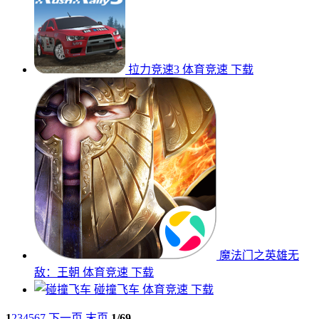
拉力竞速3
体育竞速
下载
魔法门之英雄无
敌：王朝
体育竞速
下载
碰撞飞车
体育竞速
下载
1
2
3
4
5
6
7
下一页
末页
1/69