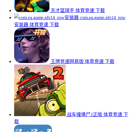
天才篮球手
体育竞速
下载
com.ea.game.nfs14_row
安装器
体育竞速
下载
王牌竞速网易版
体育竞速
下载
战车撞僵尸2正版
体育竞速
下
载