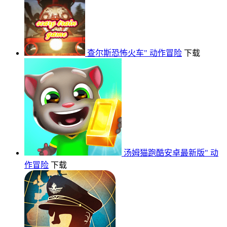
查尔斯恐怖火车"
动作冒险
下载
汤姆猫跑酷安卓最新版"
动
作冒险
下载