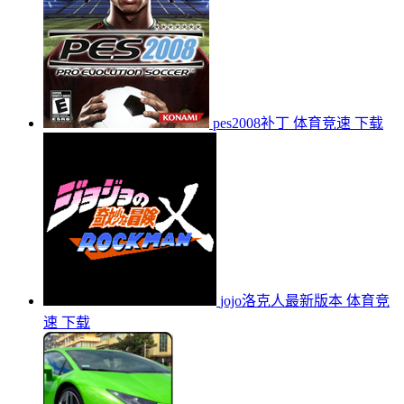
pes2008补丁
体育竞速
下载
jojo洛克人最新版本
体育竞
速
下载