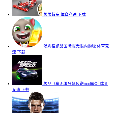
极限超车
体育竞速
下载
汤姆猫跑酷国际服无限内购版
体育竞
速
下载
极品飞车无限狂飙传送mod最新
体育
竞速
下载