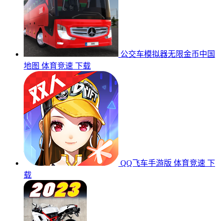
公交车模拟器无限金币中国
地图
体育竞速
下载
QQ飞车手游版
体育竞速
下
载