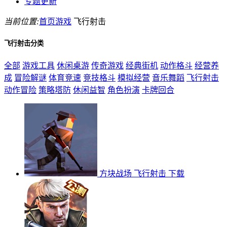
专题更新
当前位置:
首页
游戏
飞行射击
飞行射击分类
全部
游戏工具
休闲桌游
传奇游戏
经典街机
动作格斗
经营养
成
冒险解谜
体育竞速
竞技格斗
模拟经营
音乐舞蹈
飞行射击
动作冒险
策略塔防
休闲益智
角色扮演
卡牌回合
方块战场
飞行射击
下载