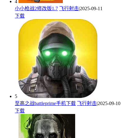
4
小小枪战2修改版1.7
飞行射击
|2025-09-11
下载
5
至高之战battleprime手机下载
飞行射击
|2025-09-10
下载