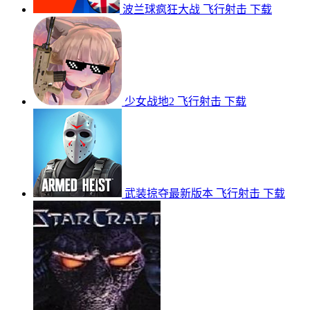
波兰球疯狂大战
飞行射击
下载
少女战地2
飞行射击
下载
武装掠夺最新版本
飞行射击
下载