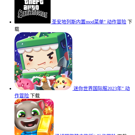
圣安地列斯内置mod菜单"
动作冒险
下
载
迷你世界国际服2023年"
动
作冒险
下载