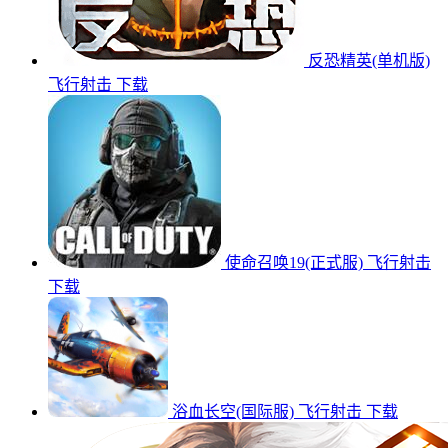
反恐精英(单机版)
飞行射击
下载
使命召唤19(正式服)
飞行射击
下载
浴血长空(国际服)
飞行射击
下载