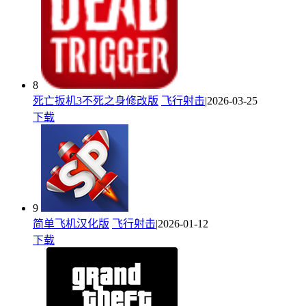
8
死亡扳机3不死之身修改版
飞行射击
|2026-03-25
下载
9
简单飞机汉化版
飞行射击
|2026-01-12
下载