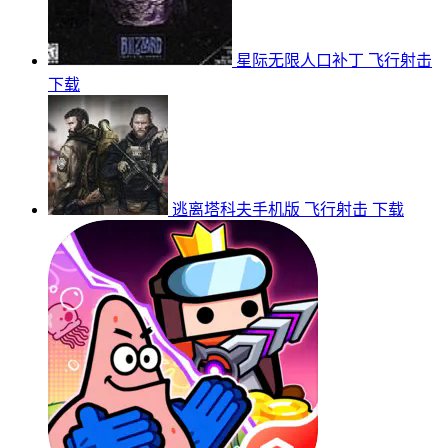
星际无限人口补丁
飞行射击
下载
逃离塔科夫手机版
飞行射击
下载