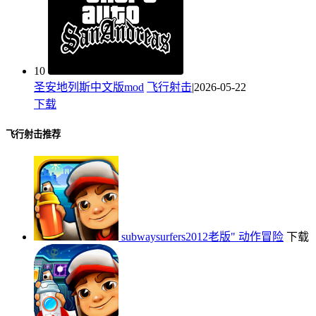
10
圣安地列斯中文版mod
飞行射击
|2026-05-22
下载
飞行射击推荐
subwaysurfers2012老版"
动作冒险
下载