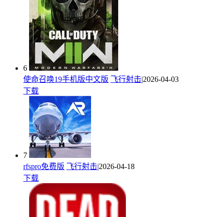
6
使命召唤19手机版中文版
飞行射击
|2026-04-03
下载
7
rfspro免费版
飞行射击
|2026-04-18
下载