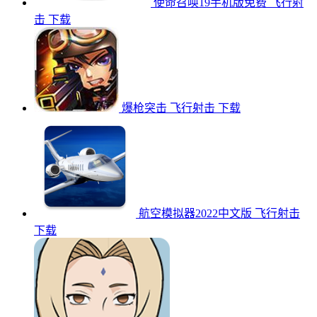
使命召唤19手机版免费
飞行射
击
下载
爆枪突击
飞行射击
下载
航空模拟器2022中文版
飞行射击
下载