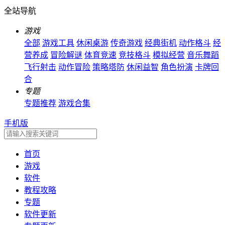
全站导航
游戏
全部
游戏工具
休闲桌游
传奇游戏
经典街机
动作格斗
经
营养成
冒险解谜
体育竞速
竞技格斗
模拟经营
音乐舞蹈
飞行射击
动作冒险
策略塔防
休闲益智
角色扮演
卡牌回
合
专题
专题推荐
游戏合集
手机版
首页
游戏
软件
教程攻略
专题
软件更新