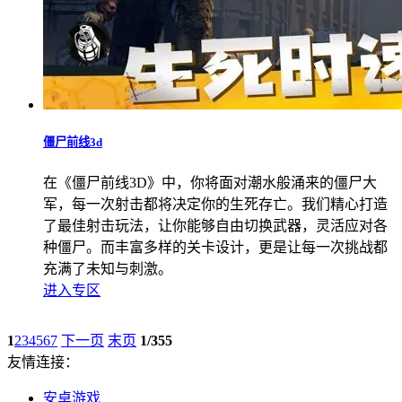
僵尸前线3d
在《僵尸前线3D》中，你将面对潮水般涌来的僵尸大
军，每一次射击都将决定你的生死存亡。我们精心打造
了最佳射击玩法，让你能够自由切换武器，灵活应对各
种僵尸。而丰富多样的关卡设计，更是让每一次挑战都
充满了未知与刺激。
进入专区
1
2
3
4
5
6
7
下一页
末页
1/355
友情连接：
安卓游戏