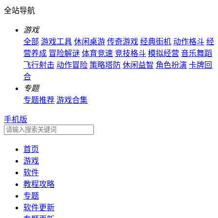
全站导航
游戏
全部
游戏工具
休闲桌游
传奇游戏
经典街机
动作格斗
经
营养成
冒险解谜
体育竞速
竞技格斗
模拟经营
音乐舞蹈
飞行射击
动作冒险
策略塔防
休闲益智
角色扮演
卡牌回
合
专题
专题推荐
游戏合集
手机版
首页
游戏
软件
教程攻略
专题
软件更新