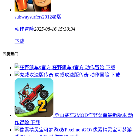
subwaysurfers2012老版
动作冒险
2025-08-16 15:30:34
下载
同类热门
狂野飙车9官方
动作冒险
下载
虎威攻速版传奇
动作冒险
下载
登山赛车2MOD作弊菜单最新版本
动
作冒险
下载
像素精灵宝可梦游