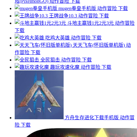
戏(PixelmonGO)
动作冒险
下载
mugen拳皇手机版
动作冒险
下载
王牌战争10.3
动作冒险
下载
斗地主赢钱1元2元3元
动作冒险
下载
吃鸡大英雄
动作冒险
下载
天天飞车(怀旧版单机版)
动
作冒险
下载
全民狙击
动作冒险
下载
趣玩攻速化魔
动作冒险
下载
方舟生存进化下载手机版
动作冒
险
下载