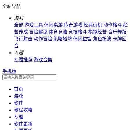
全站导航
游戏
全部
游戏工具
休闲桌游
传奇游戏
经典街机
动作格斗
经
营养成
冒险解谜
体育竞速
竞技格斗
模拟经营
音乐舞蹈
飞行射击
动作冒险
策略塔防
休闲益智
角色扮演
卡牌回
合
专题
专题推荐
游戏合集
手机版
首页
游戏
软件
教程攻略
专题
软件更新