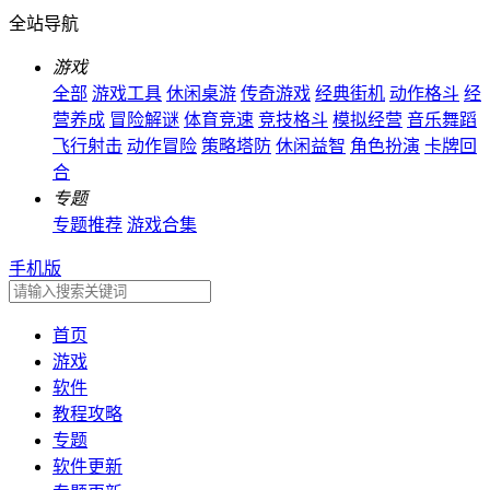
全站导航
游戏
全部
游戏工具
休闲桌游
传奇游戏
经典街机
动作格斗
经
营养成
冒险解谜
体育竞速
竞技格斗
模拟经营
音乐舞蹈
飞行射击
动作冒险
策略塔防
休闲益智
角色扮演
卡牌回
合
专题
专题推荐
游戏合集
手机版
首页
游戏
软件
教程攻略
专题
软件更新