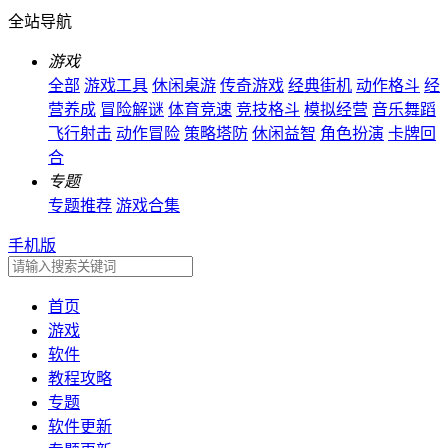
全站导航
游戏
全部
游戏工具
休闲桌游
传奇游戏
经典街机
动作格斗
经
营养成
冒险解谜
体育竞速
竞技格斗
模拟经营
音乐舞蹈
飞行射击
动作冒险
策略塔防
休闲益智
角色扮演
卡牌回
合
专题
专题推荐
游戏合集
手机版
首页
游戏
软件
教程攻略
专题
软件更新