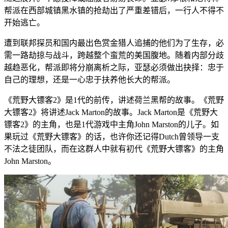
帮派在西部城镇黑水镇的抢劫出了严重差错后，一行人不得不
开始逃亡。
遭到联邦探员和国内最出色赏金猎人追捕的他们为了生存，必
需一路劫掠与战斗，跨越整个蛮荒的美国腹地。随着内部分歧
越趋恶化，帮派即将分崩离析之际，亚瑟必须做出抉择：忠于
自己的理想，还是一心忠于扶养他长大的帮派。
《荒野大镖客2》是1代的前传，讲述荷兰黑帮的故事。《荒野
大镖客2》将讲述Jack Marton的故事。Jack Marton是《荒野大
镖客2》的主角，也是1代游戏中主角John Marston的儿子。如
果玩过《荒野大镖客》的话，也许你还记得Dutch曾领导一支
不法之徒团队，而在这群人中就有初代《荒野大镖客》的主角
John Marston。