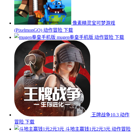
像素精灵宝可梦游戏
(PixelmonGO)
动作冒险
下载
mugen拳皇手机版
动作冒险
下载
王牌战争10.3
动作
冒险
下载
斗地主赢钱1元2元3元
动作冒险