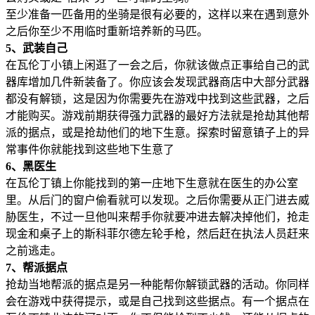
至少准备一匹备用的坐骑是很有必要的，这样以来在遇到意外
之后你至少不用临时重新培养新的马匹。
5、武装自己
在瓦伦丁小镇上闲逛了一会之后，你就该做点正事给自己的武
器库增加几件新装备了。你应该会发现武器商店中大部分武器
都没有解锁，这是因为你需要先在游戏中找到这些武器，之后
才能购买。游戏前期获得强力武器的最好方法就是抢劫其他帮
派的据点，或是抢劫他们的地下生意。探索时留意镇子上的异
常事件你就能找到这些地下生意了
6、黑医生
在瓦伦丁镇上你能找到的第一庄地下生意就在医生的办公室
里。从后门的窗户偷看就可以发现。之后你需要从正门进去威
胁医生，不过一旦他叫来帮手你就要冲进去解决掉他们，抢走
现金和桌子上的斯科菲尔德左轮手枪，然后赶在执法人员赶来
之前逃走。
7、帮派据点
抢劫当地帮派的据点是另一种能帮你解锁武器的活动。你同样
会在游戏中获得提示，或是自己找到这些据点。有一个据点在