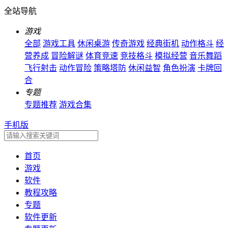
全站导航
游戏
全部
游戏工具
休闲桌游
传奇游戏
经典街机
动作格斗
经
营养成
冒险解谜
体育竞速
竞技格斗
模拟经营
音乐舞蹈
飞行射击
动作冒险
策略塔防
休闲益智
角色扮演
卡牌回
合
专题
专题推荐
游戏合集
手机版
首页
游戏
软件
教程攻略
专题
软件更新