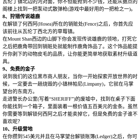
瓦伦丁镇北边的河对面，你不但能抢到不少钱，还能从据点的
阁楼上找到一把泵动式散弹枪(游戏中最好用的一把枪之一)。
8、狩猎传说雄鹿
在解锁了何西阿(Hosea)所在的销赃处(Fence)之后，你首先应
该前往从瓦伦丁西北方的草莓镇。
在Mount Shan西边的山脚下你会发现传说雄鹿的领地，打死它
之后把鹿角带回到销赃处就能制作鹿角饰品了。这个饰品能提
升你剥下的动物皮毛的品质，让你能更简单地获取素材升级道
具。
9、免费的金子
说到我们的这位黑市商人朋友，当你一开始探索开放世界的时
候，一定要去一趟烧毁的小镇林帕尼(Limpany)，它就在马掌
望台的东南方。
走进警长办公室(写着“SHERIFF”)的废墟中，找到在桌子下面
你能找到一个箱子，里面装着一根价值五百美元的金条。虽然
你需要等到解锁何西阿之后才能卖掉它，但是免费的金子谁不
喜欢呢？
10、升级营地
在你攒到545美元并且在马掌望台解锁账簿(Ledger)之后，你可