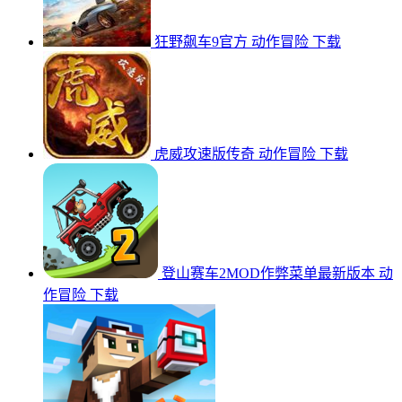
狂野飙车9官方
动作冒险
下载
虎威攻速版传奇
动作冒险
下载
登山赛车2MOD作弊菜单最新版本
动
作冒险
下载