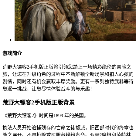
游戏简介
荒野大镖客2手机版正版将引领您踏上一场精彩绝伦的冒险之
旅，让您在升级角色的过程中不断解锁全新场景和扣人心弦的
剧情，同时还有机会赢取丰厚奖励。更有一系列独特武器等待
您逐一挑战，让您尽情体验战斗的与乐趣！
荒野大镖客2手机版正版背景
《荒野大镖客2》时间是1899 年的美国。
执法人员开始追捕残存的亡命之徒帮派，旧西部时代的终章也
随之展开。不愿投降或屈服者纷纷丧命。亚瑟?摩根和范特林