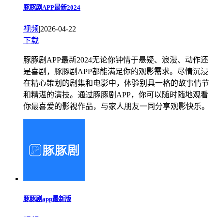
豚豚剧APP最新2024
视频
|
2026-04-22
下载
豚豚剧APP最新2024无论你钟情于悬疑、浪漫、动作还
是喜剧，豚豚剧APP都能满足你的观影需求。尽情沉浸
在精心策划的剧集和电影中，体验别具一格的故事情节
和精湛的演技。通过豚豚剧APP，你可以随时随地观看
你最喜爱的影视作品，与家人朋友一同分享观影快乐。
豚豚剧app最新版