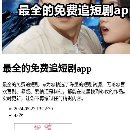
最全的免费追短剧app
最全的免费追短剧app为您精选了海量的短剧资源，无论您喜
欢喜剧、悬疑、爱情还是科幻，都能在这里找到心仪的作品。
实时更新，让您不再错过任何精彩内容。
2024-05-27 13:22:39
43次