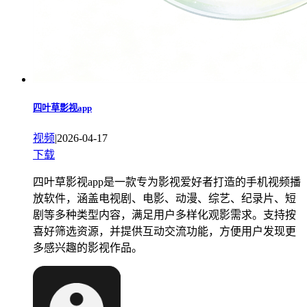
四叶草影视app
视频
|
2026-04-17
下载
四叶草影视app是一款专为影视爱好者打造的手机视频播
放软件，涵盖电视剧、电影、动漫、综艺、纪录片、短
剧等多种类型内容，满足用户多样化观影需求。支持按
喜好筛选资源，并提供互动交流功能，方便用户发现更
多感兴趣的影视作品。