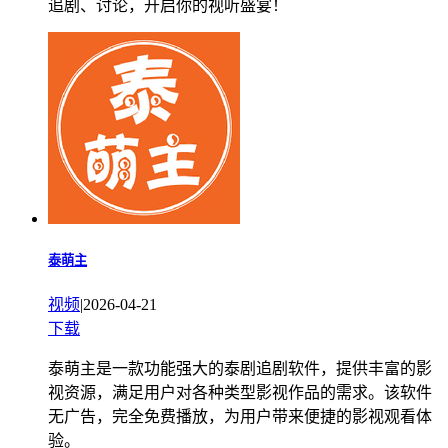
追剧、讨论，开启你的视听盛宴！
泰萌主
视频
|
2026-04-21
下载
泰萌主是一款功能强大的泰剧追剧软件，提供丰富的影
视资源，满足用户对各种类型影视作品的需求。该软件
无广告，完全免费播放，为用户带来便捷的影视观看体
验。