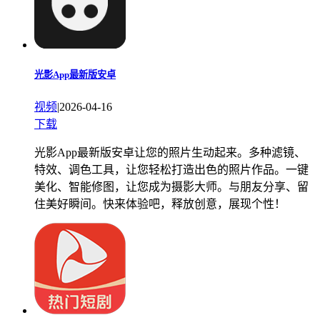
光影App最新版安卓
视频
|
2026-04-16
下载
光影App最新版安卓让您的照片生动起来。多种滤镜、
特效、调色工具，让您轻松打造出色的照片作品。一键
美化、智能修图，让您成为摄影大师。与朋友分享、留
住美好瞬间。快来体验吧，释放创意，展现个性！