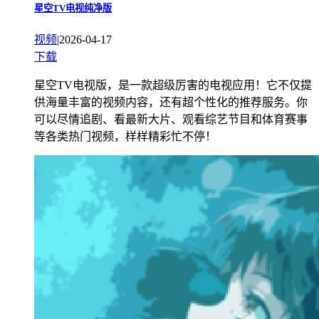
星空TV电视纯净版
视频
|
2026-04-17
下载
星空TV电视版，是一款超级厉害的电视应用！它不仅提
供海量丰富的视频内容，还有超个性化的推荐服务。你
可以尽情追剧、看最新大片、观看综艺节目和体育赛事
等各类热门视频，样样精彩忙不停！