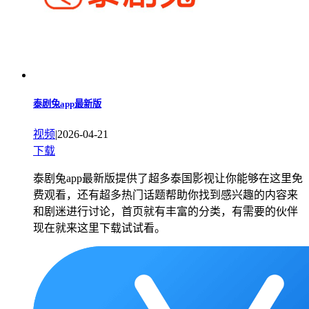
泰剧兔app最新版
视频
|
2026-04-21
下载
泰剧兔app最新版提供了超多泰国影视让你能够在这里免
费观看，还有超多热门话题帮助你找到感兴趣的内容来
和剧迷进行讨论，首页就有丰富的分类，有需要的伙伴
现在就来这里下载试试看。