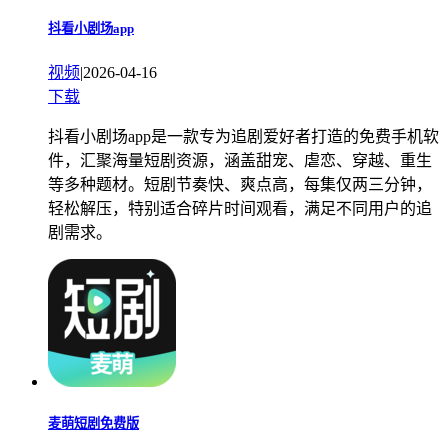
抖看小剧场app
视频
|
2026-04-16
下载
抖看小剧场app是一款专为追剧爱好者打造的免费手机软
件，汇聚海量短剧资源，涵盖甜宠、虐恋、穿越、重生
等多种题材。短剧节奏快、爽点高，每集仅两三分钟，
轻松解压，特别适合碎片时间观看，满足不同用户的追
剧需求。
麦萌短剧免费版