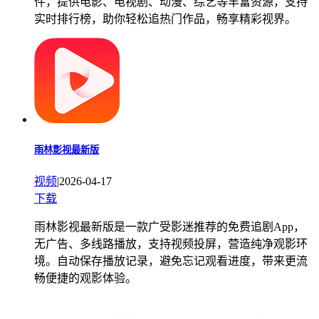
件，提供电影、电视剧、动漫、综艺等丰富资源，支持
实时排行榜，助你轻松追热门作品，畅享精彩视界。
雨林影视最新版
视频
|
2026-04-17
下载
雨林影视最新版是一款广受影迷推荐的免费追剧App，
无广告、多线路播放，支持视频投屏，营造纯净观影环
境。自动保存播放记录，避免忘记观看进度，带来更流
畅便捷的观影体验。