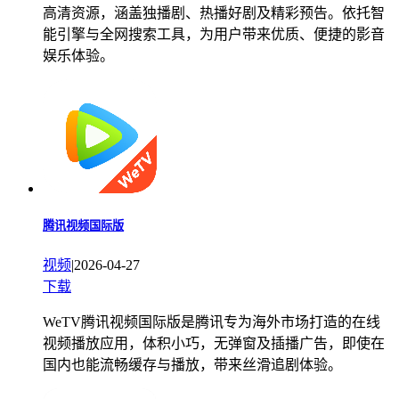
高清资源，涵盖独播剧、热播好剧及精彩预告。依托智
能引擎与全网搜索工具，为用户带来优质、便捷的影音
娱乐体验。
腾讯视频国际版
视频
|
2026-04-27
下载
WeTV腾讯视频国际版是腾讯专为海外市场打造的在线
视频播放应用，体积小巧，无弹窗及插播广告，即使在
国内也能流畅缓存与播放，带来丝滑追剧体验。