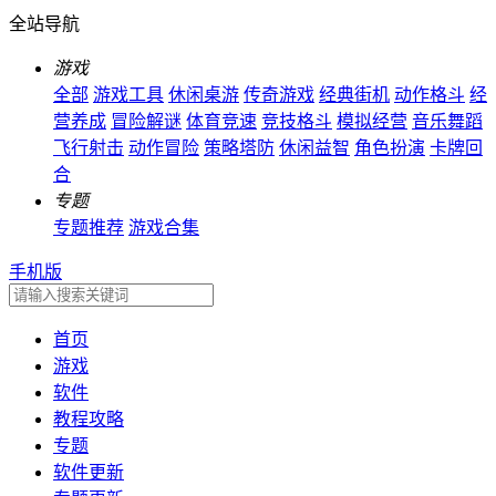
全站导航
游戏
全部
游戏工具
休闲桌游
传奇游戏
经典街机
动作格斗
经
营养成
冒险解谜
体育竞速
竞技格斗
模拟经营
音乐舞蹈
飞行射击
动作冒险
策略塔防
休闲益智
角色扮演
卡牌回
合
专题
专题推荐
游戏合集
手机版
首页
游戏
软件
教程攻略
专题
软件更新