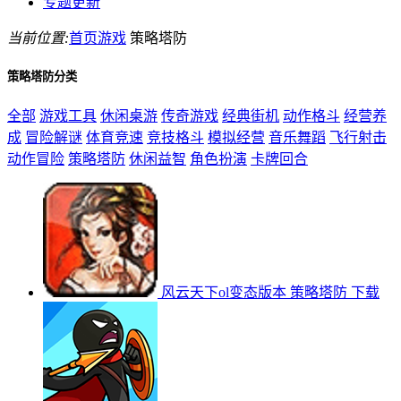
专题更新
当前位置:
首页
游戏
策略塔防
策略塔防分类
全部
游戏工具
休闲桌游
传奇游戏
经典街机
动作格斗
经营养
成
冒险解谜
体育竞速
竞技格斗
模拟经营
音乐舞蹈
飞行射击
动作冒险
策略塔防
休闲益智
角色扮演
卡牌回合
风云天下ol变态版本
策略塔防
下载