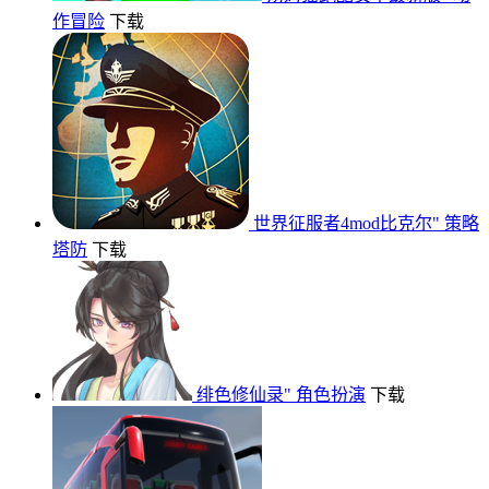
作冒险
下载
世界征服者4mod比克尔"
策略
塔防
下载
绯色修仙录"
角色扮演
下载