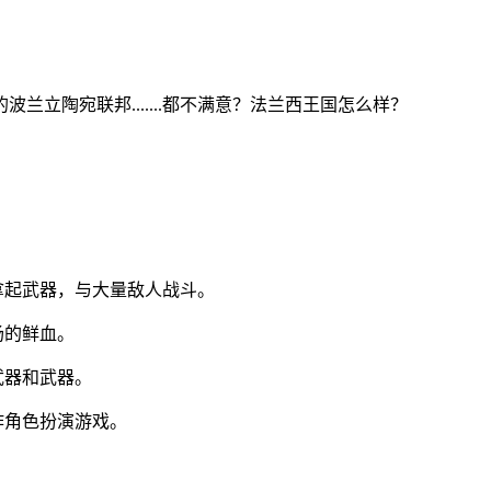
立陶宛联邦.......都不满意？法兰西王国怎么样？
。
拿起武器，与大量敌人战斗。
场的鲜血。
武器和武器。
作角色扮演游戏。