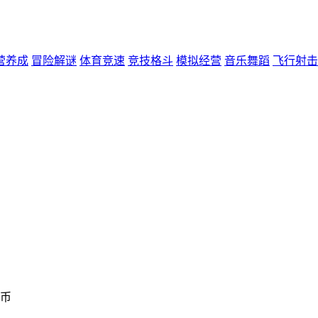
营养成
冒险解谜
体育竞速
竞技格斗
模拟经营
音乐舞蹈
飞行射击
金币