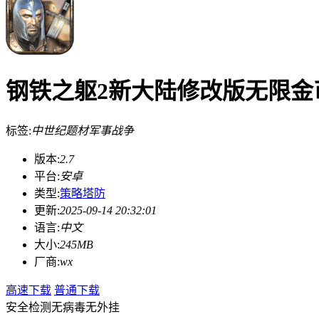
钢铁之躯2新大陆修改版无限金币 
标签:
中世纪题材
军事战争
版本:
2.7
平台:
安卓
类型:
策略塔防
更新:
2025-09-14 20:32:01
语言:
中文
大小:
245MB
厂商:
wx
高速下载
普通下载
安全检测
无病毒
无外挂