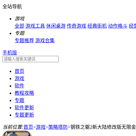
全站导航
游戏
全部
游戏工具
休闲桌游
传奇游戏
经典街机
动作格斗
经
专题
专题推荐
游戏合集
手机版
首页
游戏
软件
教程攻略
专题
软件更新
专题更新
当前位置:
首页
>
游戏
>
策略塔防
>
钢铁之躯2新大陆修改版无限