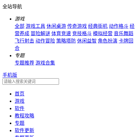
全站导航
游戏
全部
游戏工具
休闲桌游
传奇游戏
经典街机
动作格斗
经
营养成
冒险解谜
体育竞速
竞技格斗
模拟经营
音乐舞蹈
飞行射击
动作冒险
策略塔防
休闲益智
角色扮演
卡牌回
合
专题
专题推荐
游戏合集
手机版
首页
游戏
软件
教程攻略
专题
软件更新