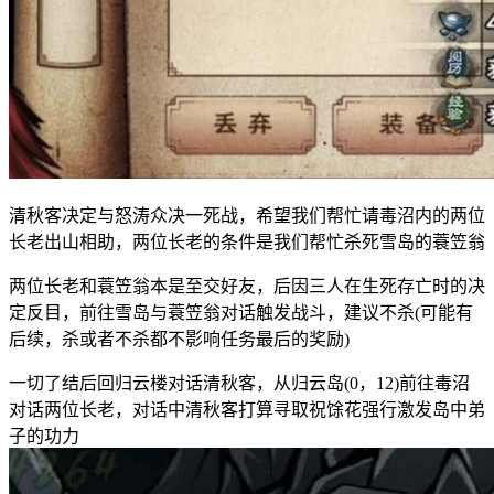
清秋客决定与怒涛众决一死战，希望我们帮忙请毒沼内的两位
长老出山相助，两位长老的条件是我们帮忙杀死雪岛的蓑笠翁
两位长老和蓑笠翁本是至交好友，后因三人在生死存亡时的决
定反目，前往雪岛与蓑笠翁对话触发战斗，建议不杀(可能有
后续，杀或者不杀都不影响任务最后的奖励)
一切了结后回归云楼对话清秋客，从归云岛(0，12)前往毒沼
对话两位长老，对话中清秋客打算寻取祝馀花强行激发岛中弟
子的功力