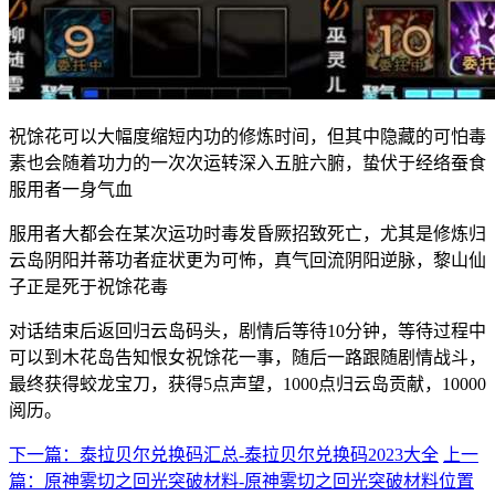
祝馀花可以大幅度缩短内功的修炼时间，但其中隐藏的可怕毒
素也会随着功力的一次次运转深入五脏六腑，蛰伏于经络蚕食
服用者一身气血
服用者大都会在某次运功时毒发昏厥招致死亡，尤其是修炼归
云岛阴阳并蒂功者症状更为可怖，真气回流阴阳逆脉，黎山仙
子正是死于祝馀花毒
对话结束后返回归云岛码头，剧情后等待10分钟，等待过程中
可以到木花岛告知恨女祝馀花一事，随后一路跟随剧情战斗，
最终获得蛟龙宝刀，获得5点声望，1000点归云岛贡献，10000
阅历。
下一篇：泰拉贝尔兑换码汇总-泰拉贝尔兑换码2023大全
上一
篇：原神雾切之回光突破材料-原神雾切之回光突破材料位置