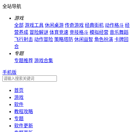
全站导航
游戏
全部
游戏工具
休闲桌游
传奇游戏
经典街机
动作格斗
经
营养成
冒险解谜
体育竞速
竞技格斗
模拟经营
音乐舞蹈
飞行射击
动作冒险
策略塔防
休闲益智
角色扮演
卡牌回
合
专题
专题推荐
游戏合集
手机版
首页
游戏
软件
教程攻略
专题
软件更新