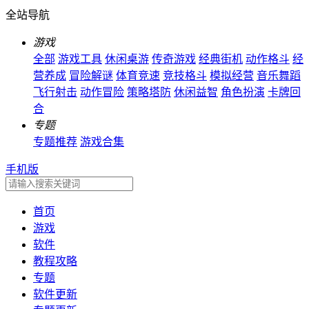
全站导航
游戏
全部
游戏工具
休闲桌游
传奇游戏
经典街机
动作格斗
经
营养成
冒险解谜
体育竞速
竞技格斗
模拟经营
音乐舞蹈
飞行射击
动作冒险
策略塔防
休闲益智
角色扮演
卡牌回
合
专题
专题推荐
游戏合集
手机版
首页
游戏
软件
教程攻略
专题
软件更新