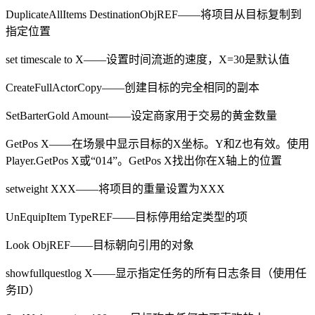
DuplicateAllItems DestinationObjREF——将项目从目标复制到
指定位置
set timescale to X——设置时间流逝的速度，X=30是默认值
CreateFullActorCopy——创建目标的完全相同的副本
SetBarterGold Amount——设定商家用于交易的黄金数量
GetPos X——在场景中显示目标的X坐标。Y和Z也有效。使用
Player.GetPos X或“014”。GetPos X找出你在X轴上的位置
setweight XXX——将项目的重量设置为XXX
UnEquipItem TypeREF——目标停用给定类型的项
Look ObjREF——目标朝向引用的对象
showfullquestlog X——显示指定任务的所有日志条目（使用任
务ID）