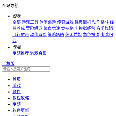
全站导航
游戏
全部
游戏工具
休闲桌游
传奇游戏
经典街机
动作格斗
经
营养成
冒险解谜
体育竞速
竞技格斗
模拟经营
音乐舞蹈
飞行射击
动作冒险
策略塔防
休闲益智
角色扮演
卡牌回
合
专题
专题推荐
游戏合集
手机版
首页
游戏
软件
教程攻略
专题
软件更新