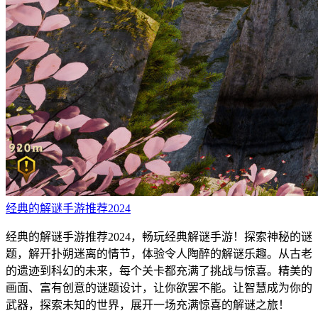
经典的解谜手游推荐2024
经典的解谜手游推荐2024，畅玩经典解谜手游！探索神秘的谜
题，解开扑朔迷离的情节，体验令人陶醉的解谜乐趣。从古老
的遗迹到科幻的未来，每个关卡都充满了挑战与惊喜。精美的
画面、富有创意的谜题设计，让你欲罢不能。让智慧成为你的
武器，探索未知的世界，展开一场充满惊喜的解谜之旅！