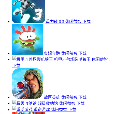
重力转变3
休闲益智
下载
奥姆奔跑
休闲益智
下载
机甲斗兽场裂爪狼王
休闲益智
下载
战区英雄
休闲益智
下载
超级收纳馆
休闲益智
下载
重逆游戏
休闲益智
下载