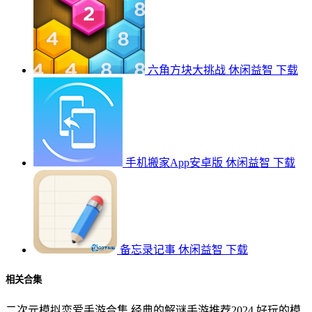
六角方块大挑战
休闲益智
下载
手机搬家App安卓版
休闲益智
下载
备忘录记事
休闲益智
下载
相关合集
二次元模拟恋爱手游合集
经典的解谜手游推荐2024
好玩的模