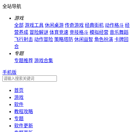
全站导航
游戏
全部
游戏工具
休闲桌游
传奇游戏
经典街机
动作格斗
经
营养成
冒险解谜
体育竞速
竞技格斗
模拟经营
音乐舞蹈
飞行射击
动作冒险
策略塔防
休闲益智
角色扮演
卡牌回
合
专题
专题推荐
游戏合集
手机版
首页
游戏
软件
教程攻略
专题
软件更新