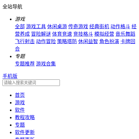
全站导航
游戏
全部
游戏工具
休闲桌游
传奇游戏
经典街机
动作格斗
经
营养成
冒险解谜
体育竞速
竞技格斗
模拟经营
音乐舞蹈
飞行射击
动作冒险
策略塔防
休闲益智
角色扮演
卡牌回
合
专题
专题推荐
游戏合集
手机版
首页
游戏
软件
教程攻略
专题
软件更新