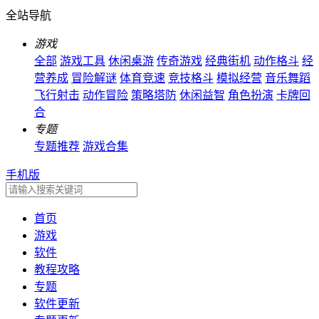
全站导航
游戏
全部
游戏工具
休闲桌游
传奇游戏
经典街机
动作格斗
经
营养成
冒险解谜
体育竞速
竞技格斗
模拟经营
音乐舞蹈
飞行射击
动作冒险
策略塔防
休闲益智
角色扮演
卡牌回
合
专题
专题推荐
游戏合集
手机版
首页
游戏
软件
教程攻略
专题
软件更新