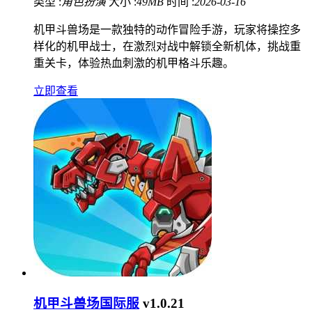
类型 :
角色扮演
大小 :
49MB
时间 :
2026-03-16
机甲斗兽场是一款独特的动作冒险手游，玩家将操控多
样化的机甲战士，在激烈对战中解锁全新机体，挑战重
重关卡，体验热血刺激的机甲格斗乐趣。
立即查看
机甲斗兽场国际服
v1.0.21