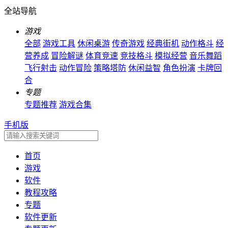
全站导航
游戏
全部
游戏工具
休闲桌游
传奇游戏
经典街机
动作格斗
经
营养成
冒险解谜
体育竞速
竞技格斗
模拟经营
音乐舞蹈
飞行射击
动作冒险
策略塔防
休闲益智
角色扮演
卡牌回
合
专题
专题推荐
游戏合集
手机版
首页
游戏
软件
教程攻略
专题
软件更新