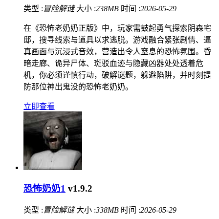
类型 :
冒险解谜
大小 :
238MB
时间 :
2026-05-29
在《恐怖老奶奶正版》中，玩家需鼓起勇气探索阴森宅
邸，搜寻线索与道具以求逃脱。游戏融合紧张剧情、逼
真画面与沉浸式音效，营造出令人窒息的恐怖氛围。昏
暗走廊、诡异尸体、斑驳血迹与隐藏凶器处处透着危
机，你必须谨慎行动，破解谜题，躲避陷阱，并时刻提
防那位神出鬼没的恐怖老奶奶。
立即查看
恐怖奶奶1
v1.9.2
类型 :
冒险解谜
大小 :
338MB
时间 :
2026-05-29