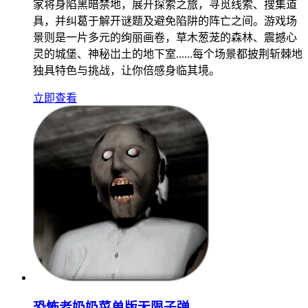
家将身陷黑暗禁地，展开探索之旅，寻觅线索、搜集道
具，并纠葛于解开谜题及避免陷阱的阵亡之间。游戏场
景则是一片多元的绚丽画卷，草木葱茏的森林、震撼心
灵的城堡、神秘岀土的地下室......每个场景都披荆斩棘地
独具特色与挑战，让你倍感身临其境。
立即查看
恐怖老奶奶菜单版无限子弹