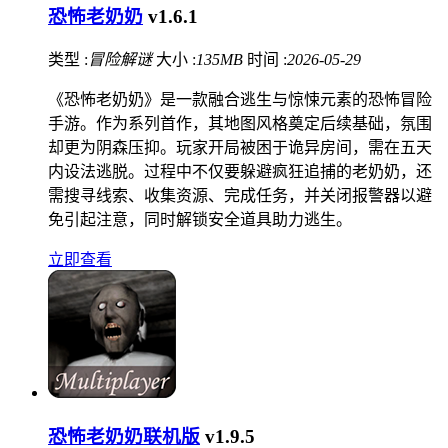
恐怖老奶奶
v1.6.1
类型 :
冒险解谜
大小 :
135MB
时间 :
2026-05-29
《恐怖老奶奶》是一款融合逃生与惊悚元素的恐怖冒险
手游。作为系列首作，其地图风格奠定后续基础，氛围
却更为阴森压抑。玩家开局被困于诡异房间，需在五天
内设法逃脱。过程中不仅要躲避疯狂追捕的老奶奶，还
需搜寻线索、收集资源、完成任务，并关闭报警器以避
免引起注意，同时解锁安全道具助力逃生。
立即查看
恐怖老奶奶联机版
v1.9.5