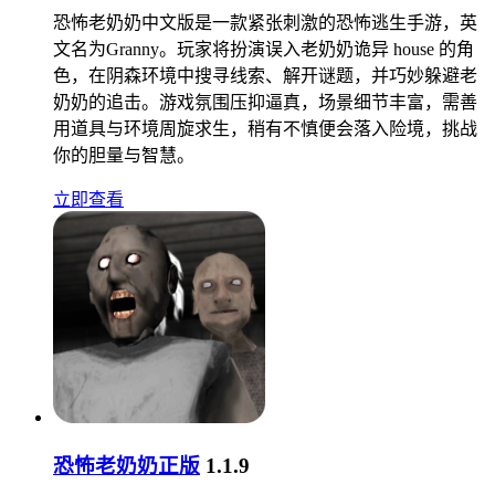
恐怖老奶奶中文版是一款紧张刺激的恐怖逃生手游，英
文名为Granny。玩家将扮演误入老奶奶诡异 house 的角
色，在阴森环境中搜寻线索、解开谜题，并巧妙躲避老
奶奶的追击。游戏氛围压抑逼真，场景细节丰富，需善
用道具与环境周旋求生，稍有不慎便会落入险境，挑战
你的胆量与智慧。
立即查看
恐怖老奶奶正版
1.1.9