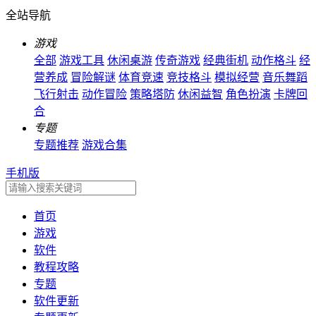
全站导航
游戏
全部
游戏工具
休闲桌游
传奇游戏
经典街机
动作格斗
经
营养成
冒险解谜
体育竞速
竞技格斗
模拟经营
音乐舞蹈
飞行射击
动作冒险
策略塔防
休闲益智
角色扮演
卡牌回
合
专题
专题推荐
游戏合集
手机版
首页
游戏
软件
教程攻略
专题
软件更新