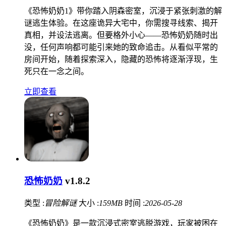
《恐怖奶奶1》带你踏入阴森密室，沉浸于紧张刺激的解
谜逃生体验。在这座诡异大宅中，你需搜寻线索、揭开
真相，并设法逃离。但要格外小心——恐怖奶奶随时出
没，任何声响都可能引来她的致命追击。从看似平常的
房间开始，随着探索深入，隐藏的恐怖将逐渐浮现，生
死只在一念之间。
立即查看
恐怖奶奶
v1.8.2
类型 :
冒险解谜
大小 :
159MB
时间 :
2026-05-28
《恐怖奶奶》是一款沉浸式密室逃脱游戏，玩家被困在