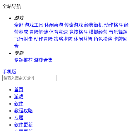
全站导航
游戏
全部
游戏工具
休闲桌游
传奇游戏
经典街机
动作格斗
经
营养成
冒险解谜
体育竞速
竞技格斗
模拟经营
音乐舞蹈
飞行射击
动作冒险
策略塔防
休闲益智
角色扮演
卡牌回
合
专题
专题推荐
游戏合集
手机版
首页
游戏
软件
教程攻略
专题
软件更新