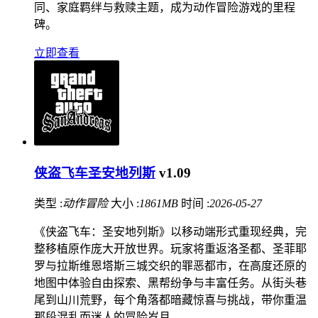
同、家庭羁绊与救赎主题，成为动作冒险游戏的里程
碑。
立即查看
侠盗飞车圣安地列斯
v1.09
类型 :
动作冒险
大小 :
1861MB
时间 :
2026-05-27
《侠盗飞车：圣安地列斯》以移动端形式重现经典，完
整移植原作庞大开放世界。玩家将重返洛圣都、圣菲耶
罗与拉斯维恩塔斯三城交织的罪恶都市，在高度还原的
地图中体验自由探索、黑帮纷争与丰富任务。从街头巷
尾到山川荒野，每个角落都暗藏惊喜与挑战，带你重温
那段混乱而迷人的冒险岁月。