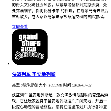
的街头文化与社会风貌，从繁华洛圣都到荒凉沙漠，处
处充满细节。你将化身卡尔·约翰逊，在母亲离奇去世后
重返故乡，卷入帮派纷争与家族命运交织的冒险旅程。
立即查看
侠盗列车 圣安地列斯
类型 :
动作冒险
大小 :
1833MB
时间 :
2026-07-02
侠盗列车 圣安地列斯是一款充满激情与趣味的竞速类游
戏，它让玩家置身于圣安地列斯这片广阔天地，开启一
段惊心动魄的冒险旅程。您将在这里策划并执行各种复