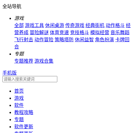
全站导航
游戏
全部
游戏工具
休闲桌游
传奇游戏
经典街机
动作格斗
经
营养成
冒险解谜
体育竞速
竞技格斗
模拟经营
音乐舞蹈
飞行射击
动作冒险
策略塔防
休闲益智
角色扮演
卡牌回
合
专题
专题推荐
游戏合集
手机版
首页
游戏
软件
教程攻略
专题
软件更新