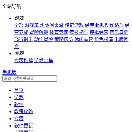
全站导航
游戏
全部
游戏工具
休闲桌游
传奇游戏
经典街机
动作格斗
经
营养成
冒险解谜
体育竞速
竞技格斗
模拟经营
音乐舞蹈
飞行射击
动作冒险
策略塔防
休闲益智
角色扮演
卡牌回
合
专题
专题推荐
游戏合集
手机版
首页
游戏
软件
教程攻略
专题
软件更新