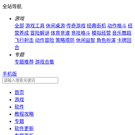
全站导航
游戏
全部
游戏工具
休闲桌游
传奇游戏
经典街机
动作格斗
经
营养成
冒险解谜
体育竞速
竞技格斗
模拟经营
音乐舞蹈
飞行射击
动作冒险
策略塔防
休闲益智
角色扮演
卡牌回
合
专题
专题推荐
游戏合集
手机版
首页
游戏
软件
教程攻略
专题
软件更新