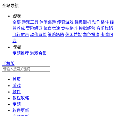
全站导航
游戏
全部
游戏工具
休闲桌游
传奇游戏
经典街机
动作格斗
经
营养成
冒险解谜
体育竞速
竞技格斗
模拟经营
音乐舞蹈
飞行射击
动作冒险
策略塔防
休闲益智
角色扮演
卡牌回
合
专题
专题推荐
游戏合集
手机版
首页
游戏
软件
教程攻略
专题
软件更新