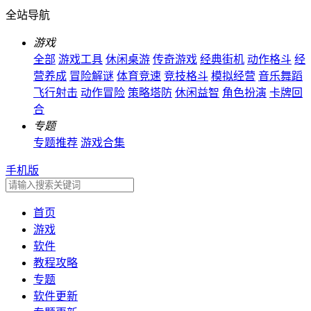
全站导航
游戏
全部
游戏工具
休闲桌游
传奇游戏
经典街机
动作格斗
经
营养成
冒险解谜
体育竞速
竞技格斗
模拟经营
音乐舞蹈
飞行射击
动作冒险
策略塔防
休闲益智
角色扮演
卡牌回
合
专题
专题推荐
游戏合集
手机版
首页
游戏
软件
教程攻略
专题
软件更新