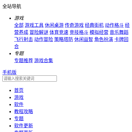
全站导航
游戏
全部
游戏工具
休闲桌游
传奇游戏
经典街机
动作格斗
经
营养成
冒险解谜
体育竞速
竞技格斗
模拟经营
音乐舞蹈
飞行射击
动作冒险
策略塔防
休闲益智
角色扮演
卡牌回
合
专题
专题推荐
游戏合集
手机版
首页
游戏
软件
教程攻略
专题
软件更新