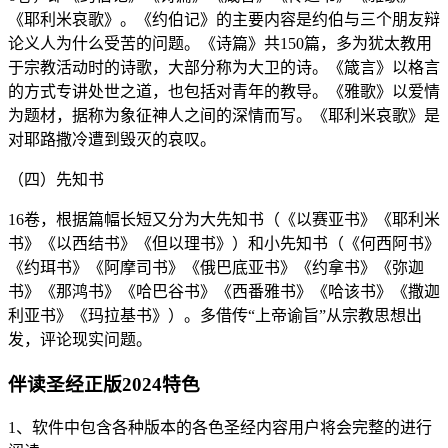
《耶利米哀歌》。《约伯记》的主要内容是约伯与三个朋友辩
论义人为什么受苦的问题。《诗篇》共150篇，多为犹太教用
于宗教活动时的诗歌，大部分称为大卫的诗。《箴言》以格言
的方式专讲处世之道，也包括对青年的教导。《雅歌》以爱情
为题材，据称为象征神人之间的深情而写。《耶利米哀歌》是
对耶路撒冷遭到毁灭的哀叹。
（四）先知书
16卷，根据篇幅长短又分为大先知书（《以赛亚书》《耶利米
书》《以西结书》《但以理书》）和小先知书（《何西阿书》
《约珥书》《阿摩司书》《俄巴底亚书》《约拿书》《弥迦
书》《那鸿书》《哈巴谷书》《西番雅书》《哈该书》《撒迦
利亚书》《玛拉基书》）。多借传“上帝谕旨”从宗教思想出
发，评论现实问题。
伴读圣经正版2024特色
1、软件中包含各种版本的各色圣经内容用户将会完整的进行