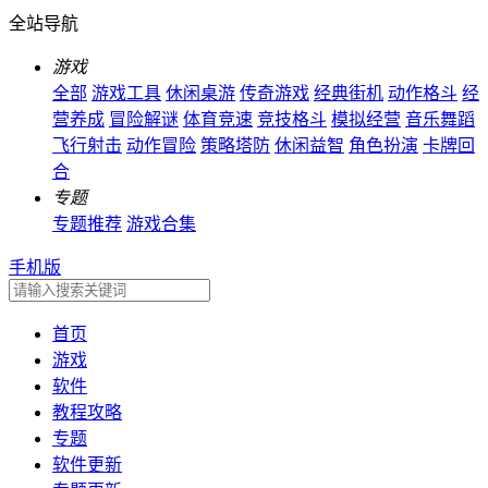
全站导航
游戏
全部
游戏工具
休闲桌游
传奇游戏
经典街机
动作格斗
经
营养成
冒险解谜
体育竞速
竞技格斗
模拟经营
音乐舞蹈
飞行射击
动作冒险
策略塔防
休闲益智
角色扮演
卡牌回
合
专题
专题推荐
游戏合集
手机版
首页
游戏
软件
教程攻略
专题
软件更新