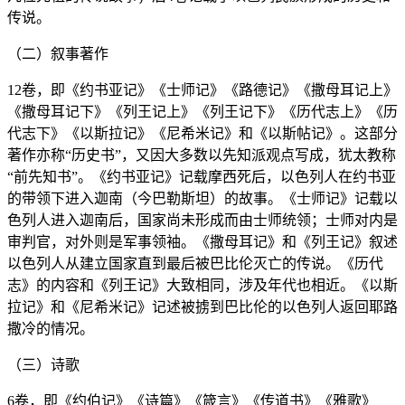
传说。
（二）叙事著作
12卷，即《约书亚记》《士师记》《路德记》《撒母耳记上》
《撒母耳记下》《列王记上》《列王记下》《历代志上》《历
代志下》《以斯拉记》《尼希米记》和《以斯帖记》。这部分
著作亦称“历史书”，又因大多数以先知派观点写成，犹太教称
“前先知书”。《约书亚记》记载摩西死后，以色列人在约书亚
的带领下进入迦南（今巴勒斯坦）的故事。《士师记》记载以
色列人进入迦南后，国家尚未形成而由士师统领；士师对内是
审判官，对外则是军事领袖。《撒母耳记》和《列王记》叙述
以色列人从建立国家直到最后被巴比伦灭亡的传说。《历代
志》的内容和《列王记》大致相同，涉及年代也相近。《以斯
拉记》和《尼希米记》记述被掳到巴比伦的以色列人返回耶路
撒冷的情况。
（三）诗歌
6卷，即《约伯记》《诗篇》《箴言》《传道书》《雅歌》