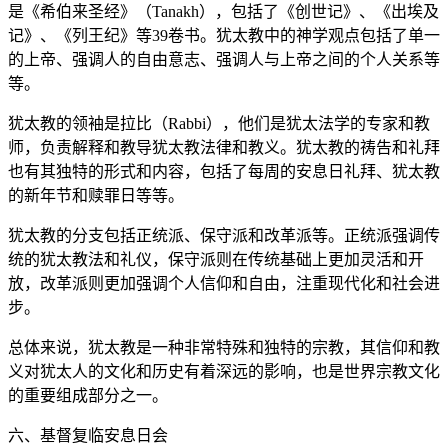
是《希伯来圣经》（Tanakh），包括了《创世记》、《出埃及
记》、《列王纪》等39卷书。犹太教中的神学观点包括了单一
的上帝、强调人的自由意志、强调人与上帝之间的个人关系等
等。
犹太教的领袖是拉比（Rabbi），他们是犹太法学的专家和教
师，负责解释和教导犹太教法律和教义。犹太教的祷告和礼拜
也有其独特的形式和内容，包括了每周的安息日礼拜、犹太教
的新年节和赎罪日等等。
犹太教的分支包括正统派、保守派和改革派等。正统派强调传
统的犹太教法和礼仪，保守派则在传统基础上更加灵活和开
放，改革派则更加强调个人信仰和自由，注重现代化和社会进
步。
总体来说，犹太教是一种非常特殊和独特的宗教，其信仰和教
义对犹太人的文化和历史有着深远的影响，也是世界宗教文化
的重要组成部分之一。
六、基督复临安息日会