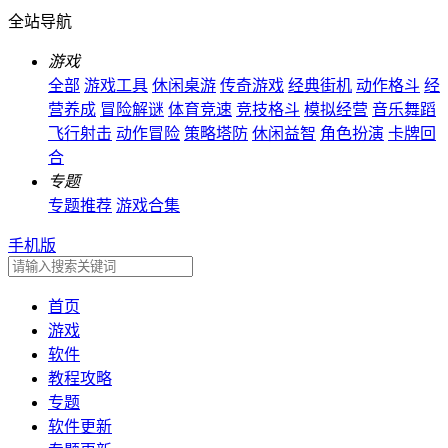
全站导航
游戏
全部
游戏工具
休闲桌游
传奇游戏
经典街机
动作格斗
经
营养成
冒险解谜
体育竞速
竞技格斗
模拟经营
音乐舞蹈
飞行射击
动作冒险
策略塔防
休闲益智
角色扮演
卡牌回
合
专题
专题推荐
游戏合集
手机版
首页
游戏
软件
教程攻略
专题
软件更新