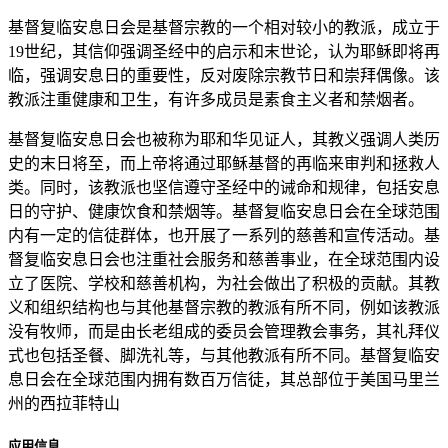
基督复临安息日会是基督宗教的一个相对较小的教派，成立于
19世纪，其信仰强调圣经中的启示和末世论，认为耶稣即将再
临，强调安息日的重要性，反对废除宗教节日和崇拜偶像。该
教派注重健康和卫生，有许多成员是素食主义者和禁烟者。
基督复临安息日会也被称为耶和华见证人，其教义强调人类历
史的末日将至，而上帝将通过耶稣基督的再临来审判和拯救人
类。同时，该教派也坚信遵守圣经中的诫命和规律，包括安息
日的守护、健康饮食和禁烟等。基督复临安息日会在全球范围
内有一定的信徒群体，也开展了一系列的慈善和宣传活动。基
督复临安息日会也注重社会服务和慈善事业，在全球范围内设
立了医院、学校和慈善机构，为社会做出了积极的贡献。其教
义和组织结构也与其他基督宗教的教派有所不同，例如该教派
没有牧师，而是由长老组成的委员会管理教会事务，其礼拜仪
式也包括圣餐、脚洗礼等，与其他教派有所不同。基督复临安
息日会在全球范围内拥有数百万信徒，其总部位于美国马里兰
州的西拉菲特山
应用信息