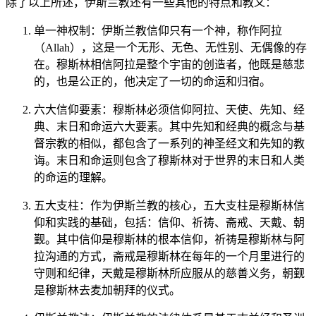
除了以上所述，伊斯兰教还有一些其他的特点和教义：
单一神权制：伊斯兰教信仰只有一个神，称作阿拉
（Allah），这是一个无形、无色、无性别、无偶像的存
在。穆斯林相信阿拉是整个宇宙的创造者，他既是慈悲
的，也是公正的，他决定了一切的命运和归宿。
六大信仰要素：穆斯林必须信仰阿拉、天使、先知、经
典、末日和命运六大要素。其中先知和经典的概念与基
督宗教的相似，都包含了一系列的神圣经文和先知的教
诲。末日和命运则包含了穆斯林对于世界的末日和人类
的命运的理解。
五大支柱：作为伊斯兰教的核心，五大支柱是穆斯林信
仰和实践的基础，包括：信仰、祈祷、斋戒、天戴、朝
觐。其中信仰是穆斯林的根本信仰，祈祷是穆斯林与阿
拉沟通的方式，斋戒是穆斯林在每年的一个月里进行的
守则和纪律，天戴是穆斯林所应服从的慈善义务，朝觐
是穆斯林去麦加朝拜的仪式。