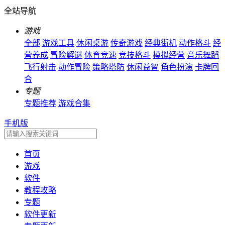
全站导航
游戏
全部
游戏工具
休闲桌游
传奇游戏
经典街机
动作格斗
经
营养成
冒险解谜
体育竞速
竞技格斗
模拟经营
音乐舞蹈
飞行射击
动作冒险
策略塔防
休闲益智
角色扮演
卡牌回
合
专题
专题推荐
游戏合集
手机版
首页
游戏
软件
教程攻略
专题
软件更新