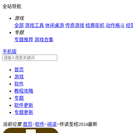
全站导航
游戏
全部
游戏工具
休闲桌游
传奇游戏
经典街机
动作格斗
经
专题
专题推荐
游戏合集
手机版
首页
游戏
软件
教程攻略
专题
软件更新
专题更新
当前位置:
首页
>
软件
>
阅读
>
伴读圣经2024最新