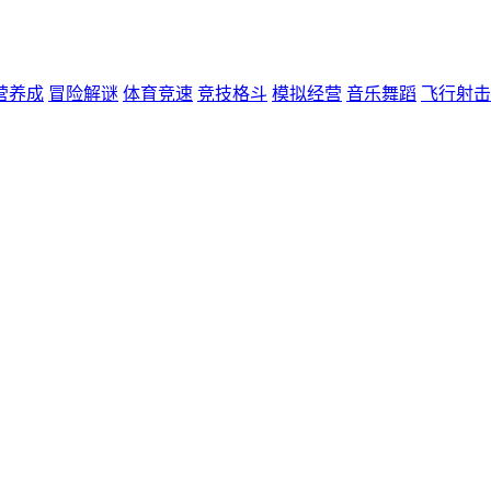
营养成
冒险解谜
体育竞速
竞技格斗
模拟经营
音乐舞蹈
飞行射击