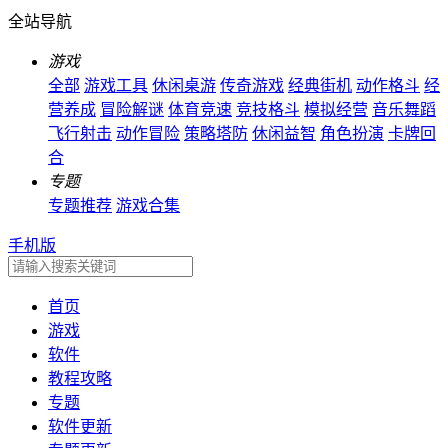
全站导航
游戏
全部
游戏工具
休闲桌游
传奇游戏
经典街机
动作格斗
经
营养成
冒险解谜
体育竞速
竞技格斗
模拟经营
音乐舞蹈
飞行射击
动作冒险
策略塔防
休闲益智
角色扮演
卡牌回
合
专题
专题推荐
游戏合集
手机版
首页
游戏
软件
教程攻略
专题
软件更新