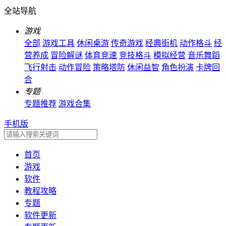
全站导航
游戏
全部
游戏工具
休闲桌游
传奇游戏
经典街机
动作格斗
经
营养成
冒险解谜
体育竞速
竞技格斗
模拟经营
音乐舞蹈
飞行射击
动作冒险
策略塔防
休闲益智
角色扮演
卡牌回
合
专题
专题推荐
游戏合集
手机版
首页
游戏
软件
教程攻略
专题
软件更新