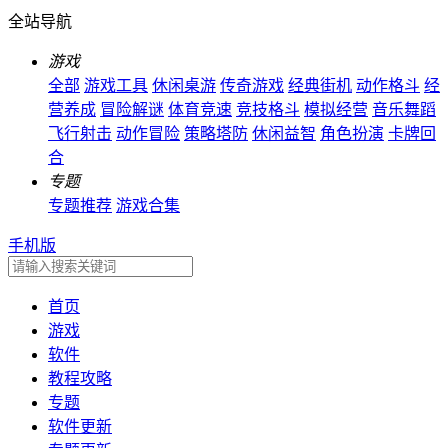
全站导航
游戏
全部
游戏工具
休闲桌游
传奇游戏
经典街机
动作格斗
经
营养成
冒险解谜
体育竞速
竞技格斗
模拟经营
音乐舞蹈
飞行射击
动作冒险
策略塔防
休闲益智
角色扮演
卡牌回
合
专题
专题推荐
游戏合集
手机版
首页
游戏
软件
教程攻略
专题
软件更新