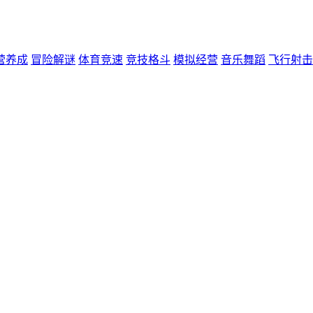
营养成
冒险解谜
体育竞速
竞技格斗
模拟经营
音乐舞蹈
飞行射击