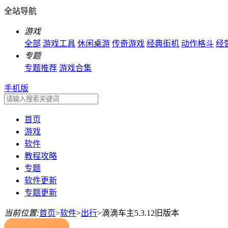
全站导航
游戏
全部
游戏工具
休闲桌游
传奇游戏
经典街机
动作格斗
经
专题
专题推荐
游戏合集
手机版
首页
游戏
软件
教程攻略
专题
软件更新
专题更新
当前位置:
首页
>
软件
>
出行
>
滴滴车主5.3.12旧版本