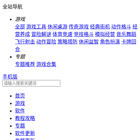
全站导航
游戏
全部
游戏工具
休闲桌游
传奇游戏
经典街机
动作格斗
经
营养成
冒险解谜
体育竞速
竞技格斗
模拟经营
音乐舞蹈
飞行射击
动作冒险
策略塔防
休闲益智
角色扮演
卡牌回
合
专题
专题推荐
游戏合集
手机版
首页
游戏
软件
教程攻略
专题
软件更新