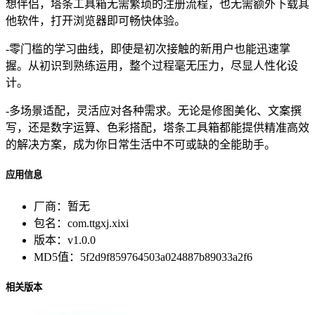
想伴侣，塔条工具箱无需繁琐的注册流程，也无需额外下载其
他软件，打开浏览器即可畅快体验。
-零门槛的学习曲线，即使是初次接触的新用户也能迅速掌
握。从初识到熟练运用，整个过程毫无压力，尽显人性化设
计。
-多场景适配，灵活应对各种需求。无论是修图美化、文案撰
写，还是数字运算、色彩搭配，塔条工具箱都能提供精准高效
的解决方案，成为你日常生活中不可或缺的全能助手。
应用信息
厂商：
暂无
包名：
com.ttgxj.xixi
版本：
v1.0.0
MD5值：
5f2d9f859764503a024887b89033a2f6
相关版本