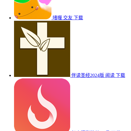
啫喱
交友
下载
伴读圣经2024版
阅读
下载