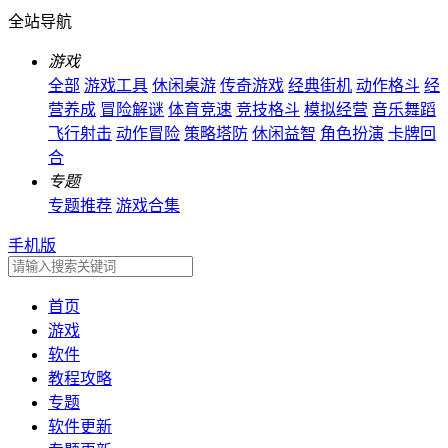
全站导航
游戏
全部
游戏工具
休闲桌游
传奇游戏
经典街机
动作格斗
经
营养成
冒险解谜
体育竞速
竞技格斗
模拟经营
音乐舞蹈
飞行射击
动作冒险
策略塔防
休闲益智
角色扮演
卡牌回
合
专题
专题推荐
游戏合集
手机版
首页
游戏
软件
教程攻略
专题
软件更新