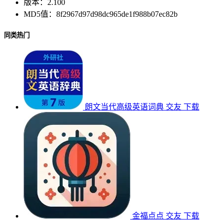
版本：
2.100
MD5值：
8f2967d97d98dc965de1f988b07ec82b
同类热门
朗文当代高级英语词典
交友
下载
金福点点
交友
下载