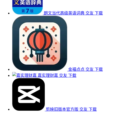
朗文当代高级英语词典
交友
下载
金福点点
交友
下载
嘉实理财嘉
交友
下载
剪映旧版本官方版
交友
下载