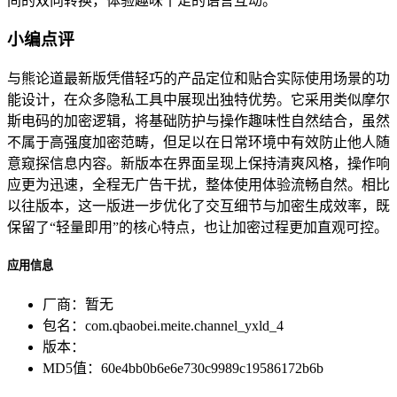
间的双向转换，体验趣味十足的语言互动。
小编点评
与熊论道最新版凭借轻巧的产品定位和贴合实际使用场景的功
能设计，在众多隐私工具中展现出独特优势。它采用类似摩尔
斯电码的加密逻辑，将基础防护与操作趣味性自然结合，虽然
不属于高强度加密范畴，但足以在日常环境中有效防止他人随
意窥探信息内容。新版本在界面呈现上保持清爽风格，操作响
应更为迅速，全程无广告干扰，整体使用体验流畅自然。相比
以往版本，这一版进一步优化了交互细节与加密生成效率，既
保留了“轻量即用”的核心特点，也让加密过程更加直观可控。
应用信息
厂商：
暂无
包名：
com.qbaobei.meite.channel_yxld_4
版本：
MD5值：
60e4bb0b6e6e730c9989c19586172b6b