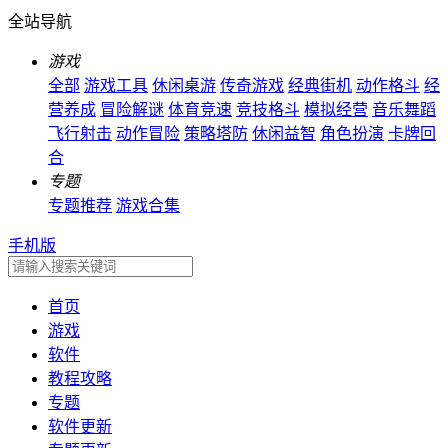
全站导航
游戏
全部
游戏工具
休闲桌游
传奇游戏
经典街机
动作格斗
经
营养成
冒险解谜
体育竞速
竞技格斗
模拟经营
音乐舞蹈
飞行射击
动作冒险
策略塔防
休闲益智
角色扮演
卡牌回
合
专题
专题推荐
游戏合集
手机版
首页
游戏
软件
教程攻略
专题
软件更新