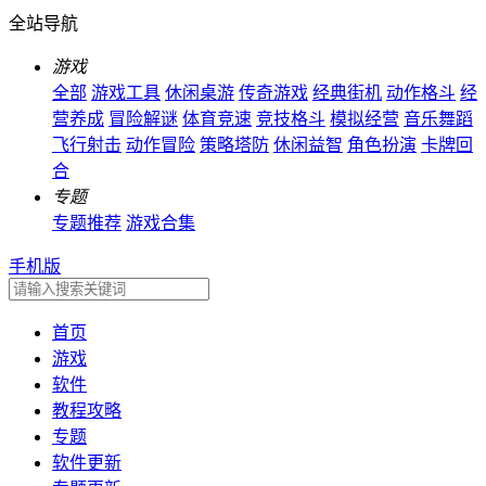
全站导航
游戏
全部
游戏工具
休闲桌游
传奇游戏
经典街机
动作格斗
经
营养成
冒险解谜
体育竞速
竞技格斗
模拟经营
音乐舞蹈
飞行射击
动作冒险
策略塔防
休闲益智
角色扮演
卡牌回
合
专题
专题推荐
游戏合集
手机版
首页
游戏
软件
教程攻略
专题
软件更新