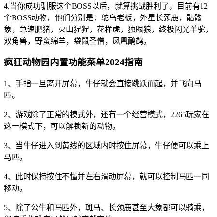
4.当你成功驯服这个BOSS以后，就算挑战胜利了。目前有12
个BOSS动物，他们分别是：鸵鸟老板，外星长颈鹿，骷髅
象，急速肥猪，火山猩猩，花样虎，独眼狼，终极闪光羊驼，
双角兽，野蛮绵羊，袋鼠圣僧，凤凰鸸鹋。
疯狂动物园内置功能菜单2024指南
1、手指一旦离开屏幕，牛仔就会直接跳跃而起，并飞向马
匹。
2、游戏除了正常的模式外，还有一个经营模式，2265玩家在
这一模式下，可以解锁新的动物。
3、当牛仔进入到黄线的区域内时按住屏幕，牛仔便可以乘上
马匹。
4、此时保持按住不懂并左右滑动屏幕，就可以控制马匹一同
移动。
5、除了公牛和马匹外，斑马、长颈鹿甚至大象都可以骑乘，