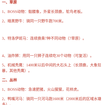
一、草原
1、BOSS动物：骷髅象，外星长颈鹿，鸵鸟老板。
2、暗黑野牛：骑同一只野牛跑700米。
3、特洛伊斑马：连续换乘7种不同动物（7草原）。
4、油炸狮：用同一只狮子连续吃30个动物（可复活）。
5、机械秃鹰：1400米以后中间的大石头上（长颈鹿，大象狂
暴，其他秃鹰）。
二、丛林
1、BOSS动物：急速肥猪，火山猩猩，花样虎。
2、鸭嘴河马：骑同一只河马跑1600米（2000米后的区域水塘
多）。