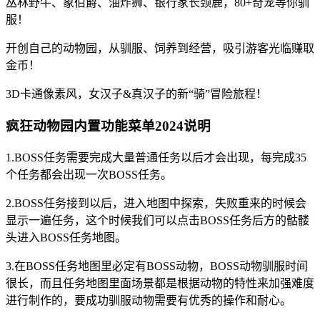
丛林野牛、象伯爵、油炸狮、银行家长颈鹿，80+奇宠等你驯
服！
开创自己的动物园，从驯服、饲养到经营，吸引游客光临赚取
金币！
3D卡通像素风，女汉子&真汉子的新“骑”冒险旅程！
疯狂动物园内置功能菜单2024说明
1.BOSS任务需要完成大量普通任务以后才会出现，每完成35
个任务都会出现一次BOSS任务。
2.BOSS任务接到以后，进入地图中探索，失败重来的时候会
显示一遍任务，这个时候我们可以点击BOSS任务后方的骷髅
头进入BOSS任务地图。
3.在BOSS任务地图里必定有BOSS动物，BOSS动物驯服时间
很长，而且任务地图里面场景都是根据动物的特性来加强难度
进行制作的，要成功驯服动物需要有优秀的操作和耐心。