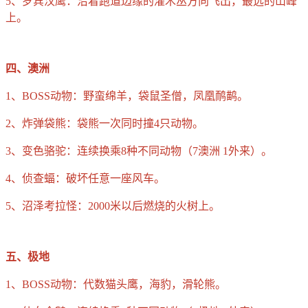
5、罗宾汉鹰：沿着跑道边缘的灌木丛方向飞出，最远的山峰
上。
四、澳洲
1、BOSS动物：野蛮绵羊，袋鼠圣僧，凤凰鸸鹋。
2、炸弹袋熊：袋熊一次同时撞4只动物。
3、变色骆驼：连续换乘8种不同动物（7澳洲 1外来）。
4、侦查蝠：破坏任意一座风车。
5、沼泽考拉怪：2000米以后燃烧的火树上。
五、极地
1、BOSS动物：代数猫头鹰，海豹，滑轮熊。