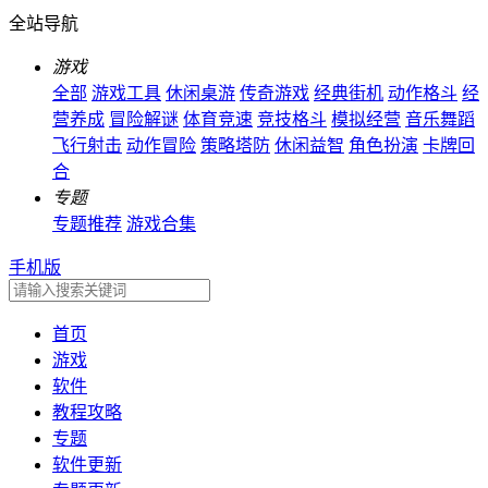
全站导航
游戏
全部
游戏工具
休闲桌游
传奇游戏
经典街机
动作格斗
经
营养成
冒险解谜
体育竞速
竞技格斗
模拟经营
音乐舞蹈
飞行射击
动作冒险
策略塔防
休闲益智
角色扮演
卡牌回
合
专题
专题推荐
游戏合集
手机版
首页
游戏
软件
教程攻略
专题
软件更新