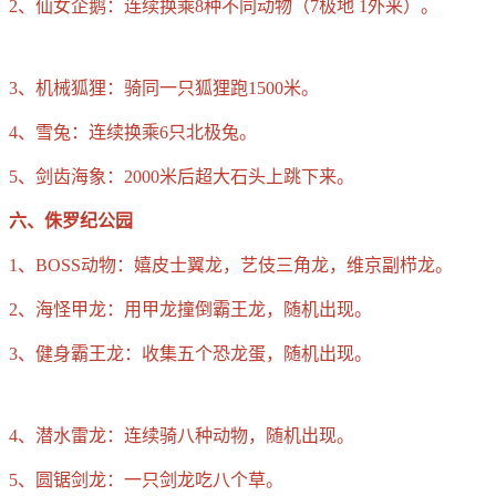
2、仙女企鹅：连续换乘8种不同动物（7极地 1外来）。
3、机械狐狸：骑同一只狐狸跑1500米。
4、雪兔：连续换乘6只北极兔。
5、剑齿海象：2000米后超大石头上跳下来。
六、侏罗纪公园
1、BOSS动物：嬉皮士翼龙，艺伎三角龙，维京副栉龙。
2、海怪甲龙：用甲龙撞倒霸王龙，随机出现。
3、健身霸王龙：收集五个恐龙蛋，随机出现。
4、潜水雷龙：连续骑八种动物，随机出现。
5、圆锯剑龙：一只剑龙吃八个草。