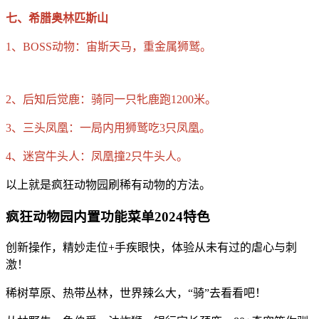
七、希腊奥林匹斯山
1、BOSS动物：宙斯天马，重金属狮鹫。
2、后知后觉鹿：骑同一只牝鹿跑1200米。
3、三头凤凰：一局内用狮鹫吃3只凤凰。
4、迷宫牛头人：凤凰撞2只牛头人。
以上就是疯狂动物园刷稀有动物的方法。
疯狂动物园内置功能菜单2024特色
创新操作，精妙走位+手疾眼快，体验从未有过的虐心与刺
激！
稀树草原、热带丛林，世界辣么大，“骑”去看看吧！