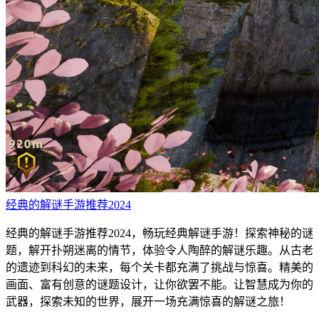
经典的解谜手游推荐2024
经典的解谜手游推荐2024，畅玩经典解谜手游！探索神秘的谜
题，解开扑朔迷离的情节，体验令人陶醉的解谜乐趣。从古老
的遗迹到科幻的未来，每个关卡都充满了挑战与惊喜。精美的
画面、富有创意的谜题设计，让你欲罢不能。让智慧成为你的
武器，探索未知的世界，展开一场充满惊喜的解谜之旅！