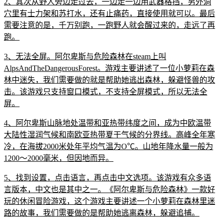
2、其次从野人旁边走过去，一边走一边用武器格挡，另外洞
穴里有士力架和苏打水，还有止痛药，直接使用就可以。最后
需要注意的是，千万别跑，一跑野人就会醒过来的，走远了再
跑。
3、无法全屏。阿尔卑斯与危险森林在steam上叫
AlpsAndTheDangerousForest。游戏主要讲述了一位小萝莉在森
林中迷失，我们需要做的就是帮助她逃出森林，躲避怪兽的攻
击。该游戏只支持窗口模式，不支持全屏模式，所以无法全
屏。
4、阿尔卑斯山脉地处温带和亚热带纬度之间，成为中欧温带
大陆性湿润气候和南欧亚热带夏干气候的分界线。高峰全年寒
冷，在海拔2000米处年平均气温为O℃。山地年降水量一般为
1200～2000毫米，但因地而异。
5、找到设置，点击语言，再点击中文选项。该游戏有众多语
言版本，中文也是其中之一。《阿尔卑斯与危险森林》一款好
玩的休闲冒险游戏，这个游戏主要讲述一个小萝莉在森林里迷
路的故事，我们需要做的是帮助她逃离森林，躲避追捕。