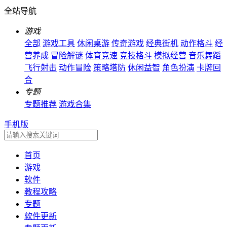
全站导航
游戏
全部
游戏工具
休闲桌游
传奇游戏
经典街机
动作格斗
经
营养成
冒险解谜
体育竞速
竞技格斗
模拟经营
音乐舞蹈
飞行射击
动作冒险
策略塔防
休闲益智
角色扮演
卡牌回
合
专题
专题推荐
游戏合集
手机版
首页
游戏
软件
教程攻略
专题
软件更新