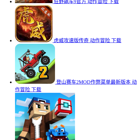
狂野飙车9官方
动作冒险
下载
虎威攻速版传奇
动作冒险
下载
登山赛车2MOD作弊菜单最新版本
动
作冒险
下载