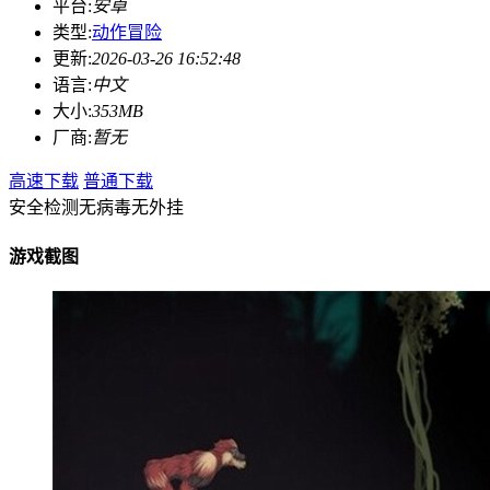
平台:
安卓
类型:
动作冒险
更新:
2026-03-26 16:52:48
语言:
中文
大小:
353MB
厂商:
暂无
高速下载
普通下载
安全检测
无病毒
无外挂
游戏截图