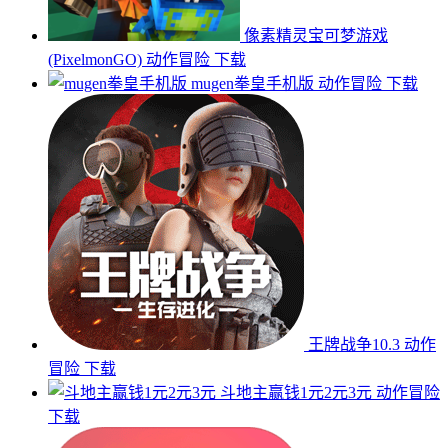
像素精灵宝可梦游戏
(PixelmonGO)
动作冒险
下载
mugen拳皇手机版
动作冒险
下载
王牌战争10.3
动作
冒险
下载
斗地主赢钱1元2元3元
动作冒险
下载