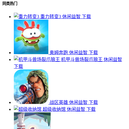
同类热门
重力转变3
休闲益智
下载
奥姆奔跑
休闲益智
下载
机甲斗兽场裂爪狼王
休闲益智
下载
战区英雄
休闲益智
下载
超级收纳馆
休闲益智
下载