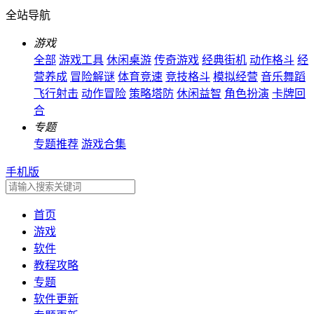
全站导航
游戏
全部
游戏工具
休闲桌游
传奇游戏
经典街机
动作格斗
经
营养成
冒险解谜
体育竞速
竞技格斗
模拟经营
音乐舞蹈
飞行射击
动作冒险
策略塔防
休闲益智
角色扮演
卡牌回
合
专题
专题推荐
游戏合集
手机版
首页
游戏
软件
教程攻略
专题
软件更新