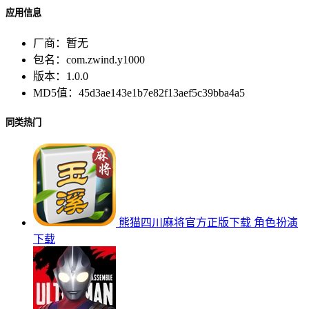
应用信息
厂商：
暂无
包名：
com.zwind.y1000
版本：
1.0.0
MD5值：
45d3ae143e1b7e82f13aef5c39bba4a5
同类热门
熊猫四川麻将官方正版下载
角色扮演
下载