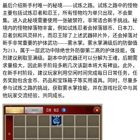
最后介绍新手村唯一的秘境——试炼之路。试炼之路中的怪物
主要包括试炼忍者和忍王，所有怪物均为单只出现，不会聚
集。进入此秘境需要使用一张破禁符，非常适合新手挑战。秘
境内的怪物掉落物丰富，例如试炼忍者会掉落银币、日本刀、
忍者剑和风灵碎片，而忍王除了上述武器碎片外，还会掉落对
新手非常重要的护体武功——雾水掌。雾水掌满级后的防御值
为213，属于一层武功中除绝世外防御第二高的护体技能，强
烈建议刷取至满级。副本中的武器还可以分解为王魂，后期需
求量极大，因此新手阶段多刷几次该副本将大有裨益。此外，
在新手村阶段，建议玩家利用空闲时间完成每日日常任务，任
务奖励包含金币、药品和宝珠箱子等实用道具。同时，尽量多
参与试炼之路的挑战，获取雾水掌技能，并在游戏社区中与其
他玩家交流经验，共同成长。