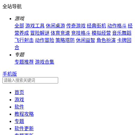
全站导航
游戏
全部
游戏工具
休闲桌游
传奇游戏
经典街机
动作格斗
经
营养成
冒险解谜
体育竞速
竞技格斗
模拟经营
音乐舞蹈
飞行射击
动作冒险
策略塔防
休闲益智
角色扮演
卡牌回
合
专题
专题推荐
游戏合集
手机版
首页
游戏
软件
教程攻略
专题
软件更新